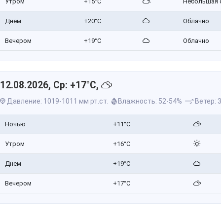
Утром
+15°C
Небольшая 
Днем
+20°C
Облачно
Вечером
+19°C
Облачно
12.08.2026, Ср: +17°C,
Давление: 1019-1011 мм рт.ст.
Влажность: 52-54%
Ветер: 3
Ночью
+11°C
Утром
+16°C
Днем
+19°C
Вечером
+17°C