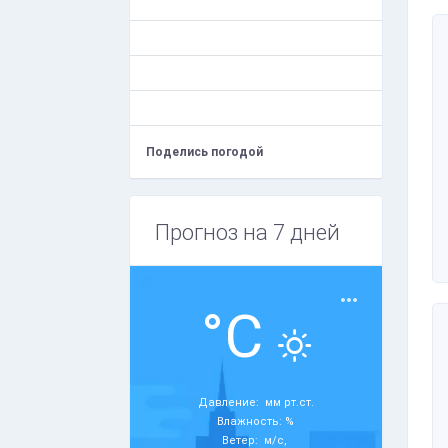
Поделись погодой
Прогноз на 7 дней
°C
Давление: мм рт.ст.
Влажность: %
Ветер: м/с,