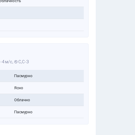
облачность
-4 м/с,
С,С-З
Пасмурно
Ясно
Облачно
Пасмурно