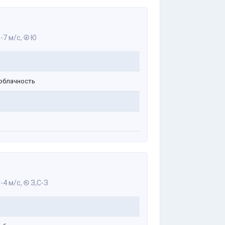
-7 м/с,
Ю
облачность
-4 м/с,
З,С-З