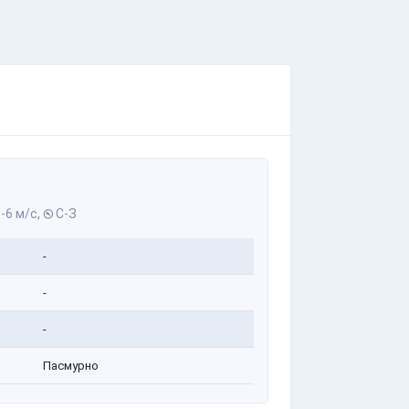
-6 м/с,
С-З
-
-
-
Пасмурно