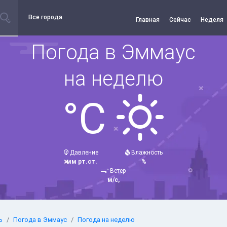
Все города
Главная
Сейчас
Неделя
Погода в Эммаус
на неделю
°C
Давление
Влажность
мм рт.ст.
%
Ветер
м/с,
ь
Погода в Эммаус
Погода на неделю