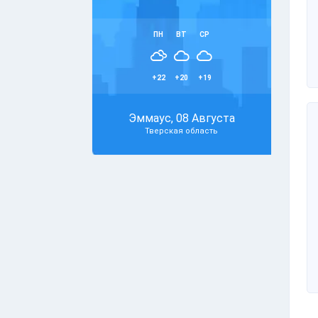
ПН
ВТ
СР
+22
+20
+19
Эммаус, 08 Августа
Тверская область