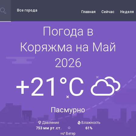
Все города
Главная
Сейчас
Неделя
Погода в
Коряжма на Май
2026
+21°C
Пасмурно
Давление
Влажность
753 мм рт.ст.
61%
Ветер