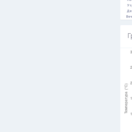
Ут
Де
Веч
Г