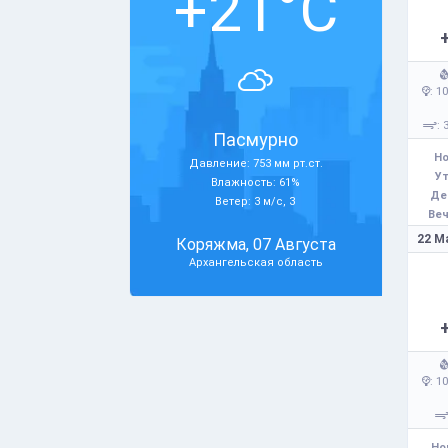
+21°C
: 1
: 
Пасмурно
Но
Давление: 753 мм рт.ст.
Ут
Влажность: 61%
Де
Ветер: 3 м/с, З
Веч
22 М
Коряжма, 07 Августа
Архангельская область
: 1
Но