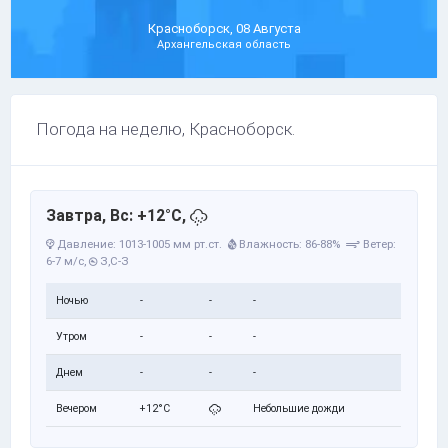
Красноборск, 08 Августа
Архангельская область
Погода на неделю, Красноборск.
Завтра, Вс: +12°C,
Давление: 1013-1005 мм рт.ст.
Влажность: 86-88%
Ветер:
6-7 м/с,
З,С-З
Ночью
-
-
-
Утром
-
-
-
Днем
-
-
-
Вечером
+12°C
Небольшие дожди