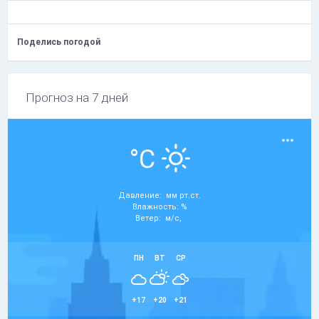
Поделись погодой
Прогноз на 7 дней
°C
Давление: мм рт.ст.
Влажность: %
Ветер: м/с,
ПН
ВТ
СР
+17
+20
+21