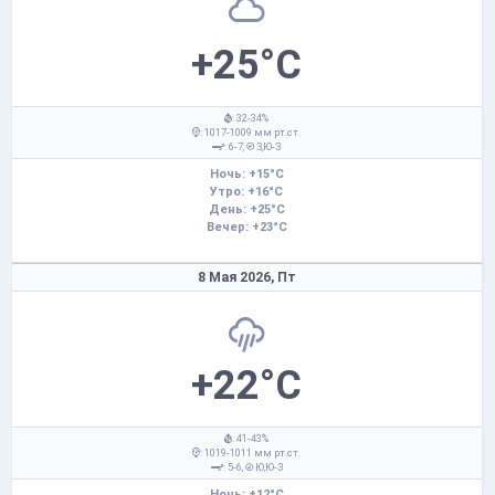
+25°C
: 32-34%
: 1017-1009 мм рт.ст.
: 6-7,
З,Ю-З
Ночь: +15°C
Утро: +16°C
День: +25°C
Вечер: +23°C
8 Мая 2026,
Пт
+22°C
: 41-43%
: 1019-1011 мм рт.ст.
: 5-6,
Ю,Ю-З
Ночь: +12°C