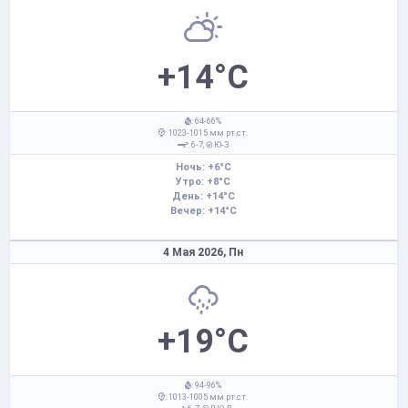
+14°C
: 64-66%
: 1023-1015 мм рт.ст.
: 6-7,
Ю-З
Ночь: +6°C
Утро: +8°C
День: +14°C
Вечер: +14°C
4 Мая 2026,
Пн
+19°C
: 94-96%
: 1013-1005 мм рт.ст.