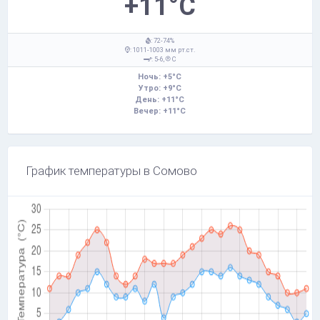
+11°C
: 72-74%
: 1011-1003 мм рт.ст.
: 5-6,
С
Ночь: +5°C
Утро: +9°C
День: +11°C
Вечер: +11°C
График температуры в Сомово