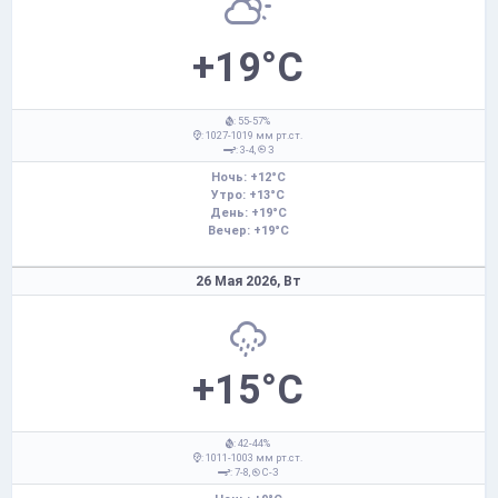
+19°C
: 55-57%
: 1027-1019 мм рт.ст.
: 3-4,
З
Ночь: +12°C
Утро: +13°C
День: +19°C
Вечер: +19°C
26 Мая 2026,
Вт
+15°C
: 42-44%
: 1011-1003 мм рт.ст.
: 7-8,
С-З