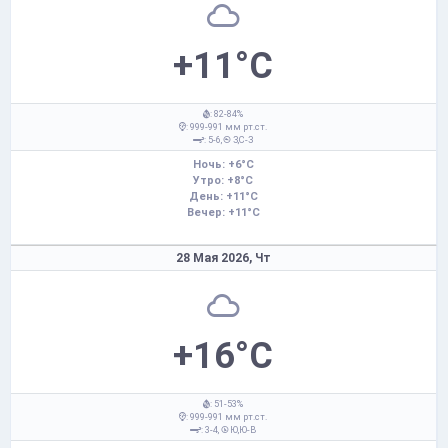
+11°C
: 82-84%
: 999-991 мм рт.ст.
: 5-6,
З,С-З
Ночь: +6°C
Утро: +8°C
День: +11°C
Вечер: +11°C
28 Мая 2026,
Чт
+16°C
: 51-53%
: 999-991 мм рт.ст.
: 3-4,
Ю,Ю-В