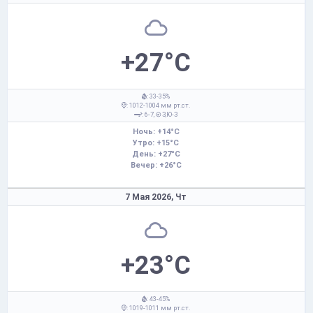
+27°C
: 33-35%
: 1012-1004 мм рт.ст.
: 6-7,
З,Ю-З
Ночь: +14°C
Утро: +15°C
День: +27°C
Вечер: +26°C
7 Мая 2026,
Чт
+23°C
: 43-45%
: 1019-1011 мм рт.ст.