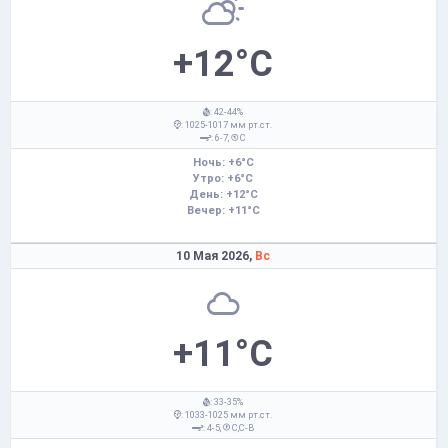
+12°C
: 42-44%
: 1025-1017 мм рт.ст.
: 6-7,
С
Ночь: +6°C
Утро: +6°C
День: +12°C
Вечер: +11°C
10 Мая 2026,
Вс
+11°C
: 33-35%
: 1033-1025 мм рт.ст.
: 4-5,
С,С-В