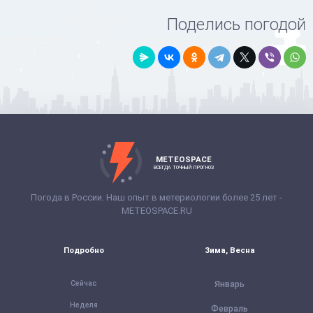
Поделись погодой
METEOSPACE
ВСЕГДА ТОЧНЫЙ ПРОГНОЗ
Погода в России. Наш опыт в метериологии более 25 лет -
METEOSPACE.RU
Подробно
Зима, Весна
Сейчас
Январь
Неделя
Февраль