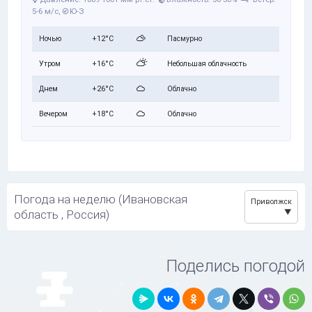
5-6 м/с,
Ю-З
Ночью
+12°C
Пасмурно
Утром
+16°C
Небольшая облачность
Днем
+26°C
Облачно
Вечером
+18°C
Облачно
Погода на неделю (Ивановская
Приволжск
область , Россия)
Поделись погодой