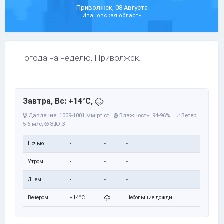
Приволжск, 08 Августа
Ивановская область
Погода на неделю, Приволжск.
Завтра, Вс: +14°C,
Давление: 1009-1001 мм рт.ст.
Влажность: 94-96%
Ветер:
5-6 м/с,
З,Ю-З
Ночью
-
-
-
Утром
-
-
-
Днем
-
-
-
Вечером
+14°C
Небольшие дожди