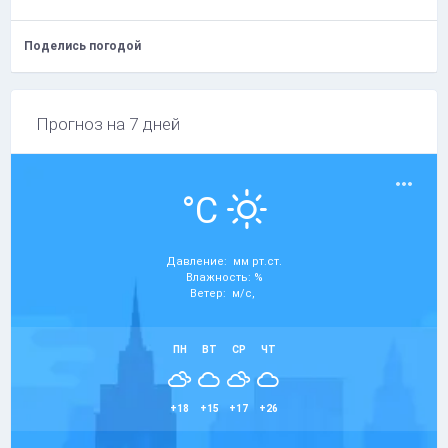
Поделись погодой
Прогноз на 7 дней
°C
Давление: мм рт.ст.
Влажность: %
Ветер: м/с,
ПН
ВТ
СР
ЧТ
+18
+15
+17
+26