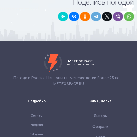
Поделись погодой
METEOSPACE
ВСЕГДА ТОЧНЫЙ ПРОГНОЗ
Погода в России. Наш опыт в метериологии более 25 лет -
METEOSPACE.RU
Подробно
Зима, Весна
Сейчас
Январь
Неделя
Февраль
14 дней