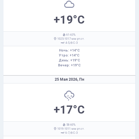
+19°C
: 61-63%
: 1025-1017 мм рт.ст.
: 4-5,
С-З
Ночь: +14°C
Утро: +14°C
День: +19°C
Вечер: +19°C
25 Мая 2026,
Пн
+17°C
: 58-60%
: 1019-1011 мм рт.ст.
: 6-7,
С-З