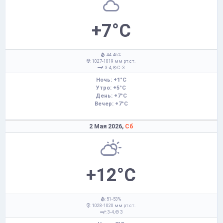
+7°C
: 44-46%
: 1027-1019 мм рт.ст.
: 3-4,
С-З
Ночь: +1°C
Утро: +5°C
День: +7°C
Вечер: +7°C
2 Мая 2026,
Сб
+12°C
: 51-53%
: 1028-1020 мм рт.ст.
: 3-4,
З