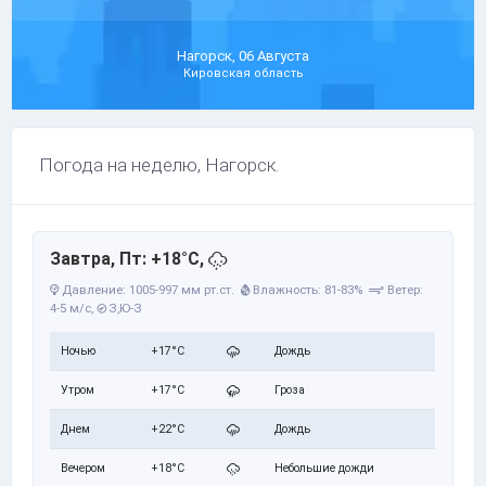
Нагорск, 06 Августа
Кировская область
Погода на неделю, Нагорск.
Завтра, Пт: +18°C,
Давление: 1005-997 мм рт.ст.
Влажность: 81-83%
Ветер:
4-5 м/с,
З,Ю-З
Ночью
+17°C
Дождь
Утром
+17°C
Гроза
Днем
+22°C
Дождь
Вечером
+18°C
Небольшие дожди