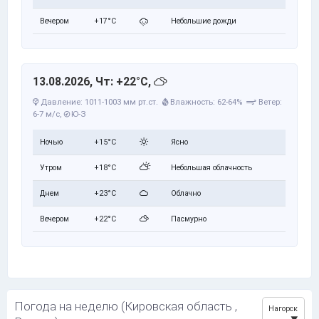
Вечером
+17°C
Небольшие дожди
13.08.2026, Чт: +22°C,
Давление: 1011-1003 мм рт.ст.
Влажность: 62-64%
Ветер:
6-7 м/с,
Ю-З
Ночью
+15°C
Ясно
Утром
+18°C
Небольшая облачность
Днем
+23°C
Облачно
Вечером
+22°C
Пасмурно
Погода на неделю (Кировская область ,
Нагорск