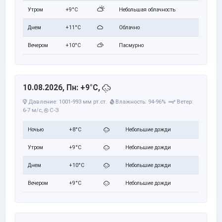
Утром
+9°C
Небольшая облачность
Днем
+11°C
Облачно
Вечером
+10°C
Пасмурно
10.08.2026, Пн: +9°C,
Давление: 1001-993 мм рт.ст.
Влажность: 94-96%
Ветер:
6-7 м/с,
С-З
Ночью
+8°C
Небольшие дожди
Утром
+9°C
Небольшие дожди
Днем
+10°C
Небольшие дожди
Вечером
+9°C
Небольшие дожди