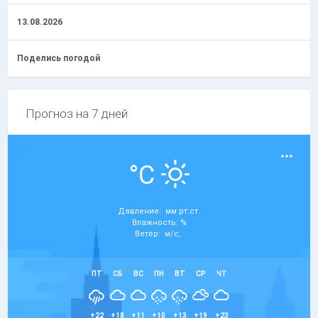
13.08.2026
Поделись погодой
Прогноз на 7 дней
°C
Давление: мм рт.ст.
Влажность: %
Ветер: м/с,
ПТ
СБ
ВС
ПН
ВТ
СР
ЧТ
+22
+18
+11
+10
+13
+19
+23