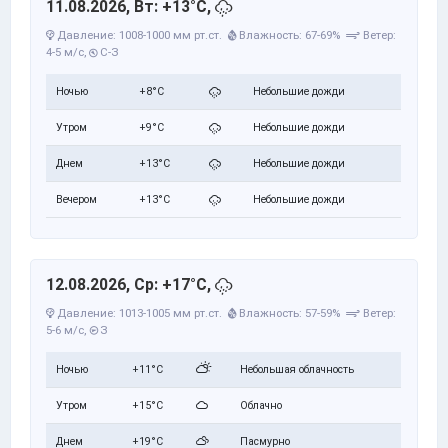
11.08.2026, Вт: +13°C,
Давление: 1008-1000 мм рт.ст.
Влажность: 67-69%
Ветер:
4-5 м/с,
С-З
Ночью
+8°C
Небольшие дожди
Утром
+9°C
Небольшие дожди
Днем
+13°C
Небольшие дожди
Вечером
+13°C
Небольшие дожди
12.08.2026, Ср: +17°C,
Давление: 1013-1005 мм рт.ст.
Влажность: 57-59%
Ветер:
5-6 м/с,
З
Ночью
+11°C
Небольшая облачность
Утром
+15°C
Облачно
Днем
+19°C
Пасмурно