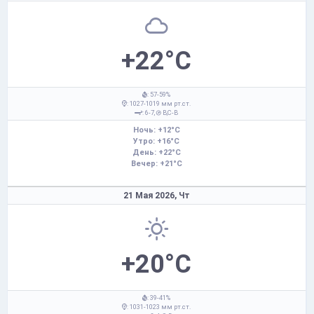
+22°C
: 57-59%
: 1027-1019 мм рт.ст.
: 6-7,
В,С-В
Ночь: +12°C
Утро: +16°C
День: +22°C
Вечер: +21°C
21 Мая 2026,
Чт
+20°C
: 39-41%
: 1031-1023 мм рт.ст.