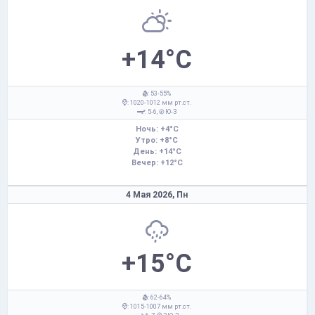
+14°C
: 53-55%
: 1020-1012 мм рт.ст.
: 5-6,
Ю-З
Ночь: +4°C
Утро: +8°C
День: +14°C
Вечер: +12°C
4 Мая 2026,
Пн
+15°C
: 62-64%
: 1015-1007 мм рт.ст.