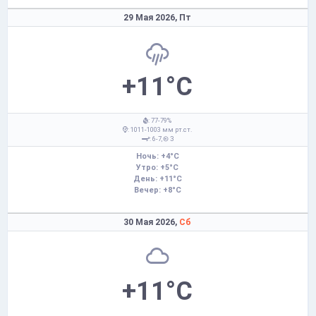
29 Мая 2026,
Пт
+11°C
: 77-79%
: 1011-1003 мм рт.ст.
: 6-7,
З
Ночь: +4°C
Утро: +5°C
День: +11°C
Вечер: +8°C
30 Мая 2026,
Сб
+11°C