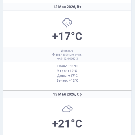
12 Мая 2026,
Вт
+17°C
: 85-87%
: 1017-1009 мм рт.ст.
: 9-10,
Ю,Ю-З
Ночь: +11°C
Утро: +12°C
День: +17°C
Вечер: +12°C
13 Мая 2026,
Ср
+21°C