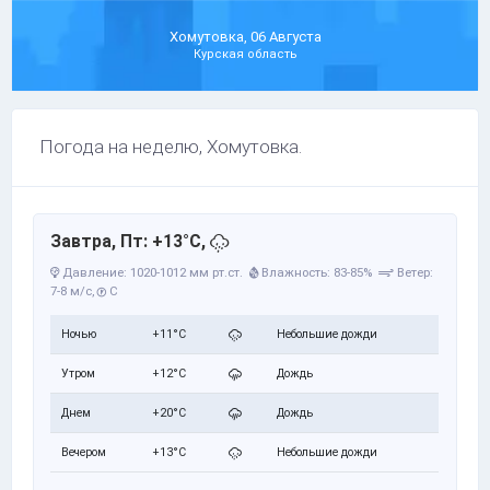
Хомутовка, 06 Августа
Курская область
Погода на неделю, Хомутовка.
Завтра, Пт: +13°C,
Давление: 1020-1012 мм рт.ст.
Влажность: 83-85%
Ветер:
7-8 м/с,
С
Ночью
+11°C
Небольшие дожди
Утром
+12°C
Дождь
Днем
+20°C
Дождь
Вечером
+13°C
Небольшие дожди