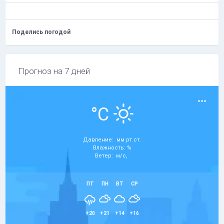
Поделись погодой
Прогноз на 7 дней
°C
Давление: мм рт.ст.
Влажность: %
Ветер: м/с,
ПТ
ПН
ВТ
СР
+20
+21
+14
+16