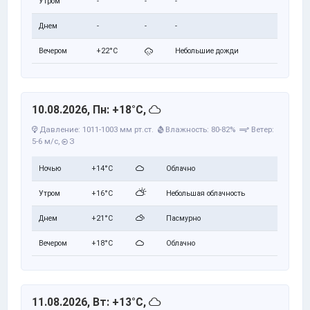
Утром
-
-
-
Днем
-
-
-
Вечером
+22°C
Небольшие дожди
10.08.2026, Пн: +18°C,
Давление: 1011-1003 мм рт.ст.
Влажность: 80-82%
Ветер:
5-6 м/с,
З
Ночью
+14°C
Облачно
Утром
+16°C
Небольшая облачность
Днем
+21°C
Пасмурно
Вечером
+18°C
Облачно
11.08.2026, Вт: +13°C,