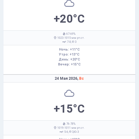
+20°C
: 67-69%
: 1023-1015 мм рт.ст.
: 7-8,
З
Ночь: +11°C
Утро: +13°C
День: +20°C
Вечер: +15°C
24 Мая 2026,
Вс
+15°C
: 76-78%
: 1019-1011 мм рт.ст.
: 5-6,
З,Ю-З