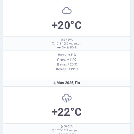
+20°C
: 37-39%
: 1013-1005 мм рт.ст.
: 5-6,
З,Ю-З
Ночь: +8°C
Утро: +11°C
День: +20°C
Вечер: +19°C
4 Мая 2026,
Пн
+22°C
: 50-52%
: 1020-1012 мм рт.ст.