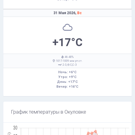
31 Мая 2026,
Вс
+17°C
: 46-48%
: 1017-1009 мм рт.ст.
: 2-3,
С,С-З
Ночь: +6°C
Утро: +9°C
День: +17°C
Вечер: +16°C
График температуры в Окуловке