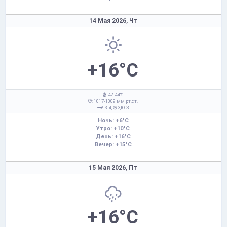
14 Мая 2026,
Чт
+16°C
: 42-44%
: 1017-1009 мм рт.ст.
: 3-4,
З,Ю-З
Ночь: +6°C
Утро: +10°C
День: +16°C
Вечер: +15°C
15 Мая 2026,
Пт
+16°C