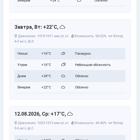
Вечером
+24°C
Облачно
Завтра, Вт: +22°C,
Давление: 1019-1011 мм рт.ст.
Влажность: 50-52%
Ветер:
4-5 м/с,
З
Ночью
+16°C
Пасмурно
Утром
+16°C
Небольшая облачность
Днем
+24°C
Облачно
Вечером
+22°C
Облачно
12.08.2026, Ср: +17°C,
Давление: 1023-1015 мм рт.ст.
Влажность: 44-46%
Ветер:
5-6 м/с,
С