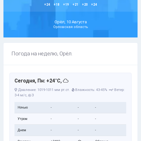
+24
+18
+19
+21
+20
+24
Орёл, 10 Августа
Орловская область
Погода на неделю, Орёл.
Сегодня, Пн: +24°C,
Давление: 1019-1011 мм рт.ст.
Влажность: 43-45%
Ветер:
3-4 м/с,
З
Ночью
-
-
-
Утром
-
-
-
Днем
-
-
-