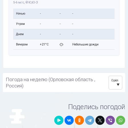
5-6 м/с,
Ю,Ю-З
Ночью
-
-
-
Утром
-
-
-
Днем
-
-
-
Вечером
+21°C
Небольшие дожди
Погода на неделю (Орловская область ,
Орёл
Россия)
Поделись погодой