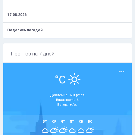
17.08.2026
Поделись погодой
Прогноз на 7 дней
°C
Давление: мм рт.ст.
Влажность: %
Ветер: м/с,
ВТ
СР
ЧТ
ПТ
СБ
ВС