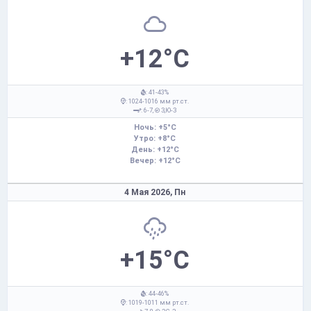
+12°C
: 41-43%
: 1024-1016 мм рт.ст.
: 6-7,
З,Ю-З
Ночь: +5°C
Утро: +8°C
День: +12°C
Вечер: +12°C
4 Мая 2026,
Пн
+15°C
: 44-46%
: 1019-1011 мм рт.ст.