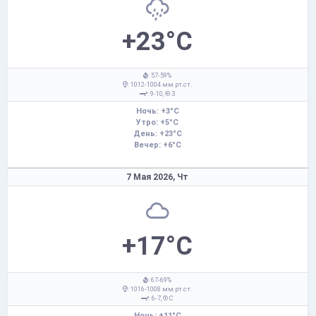
+23°C
: 57-59%
: 1012-1004 мм рт.ст.
: 9-10,
З
Ночь: +3°C
Утро: +5°C
День: +23°C
Вечер: +6°C
7 Мая 2026,
Чт
+17°C
: 67-69%
: 1016-1008 мм рт.ст.
: 6-7,
С
Ночь: +11°C