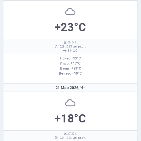
+23°C
: 52-54%
: 1023-1015 мм рт.ст.
: 8-9,
С
Ночь: +13°C
Утро: +17°C
День: +23°C
Вечер: +19°C
21 Мая 2026,
Чт
+18°C
: 37-39%
: 1031-1023 мм рт.ст.