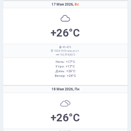
17 Мая 2026,
Вс
+26°C
: 40-42%
: 1024-1016 мм рт.ст.
: 5-6,
Ю,Ю-З
Ночь: +17°C
Утро: +17°C
День: +26°C
Вечер: +24°C
18 Мая 2026,
Пн
+26°C