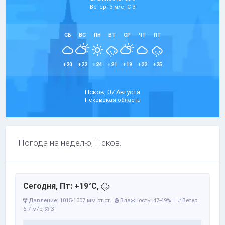
Ветер: 3 м/с, С-З
СБ
ВС
ПН
ВТ
СР
ЧТ
ПТ
+20
+22
+24
+21
+19
+22
+25
Псков, 07 Августа
Псковская область
Погода на неделю, Псков.
Сегодня, Пт: +19°C,
Давление: 1015-1007 мм рт.ст.
Влажность: 47-49%
Ветер:
6-7 м/с,
З