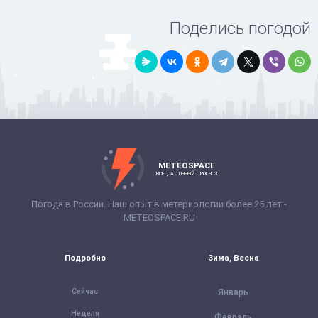
Поделись погодой
METEOSPACE
ВСЕГДА ТОЧНЫЙ ПРОГНОЗ
Погода в России. Наш опыт в метериологии более 25 лет -
METEOSPACE.RU
Подробно
Зима, Весна
Сейчас
Январь
Неделя
Февраль