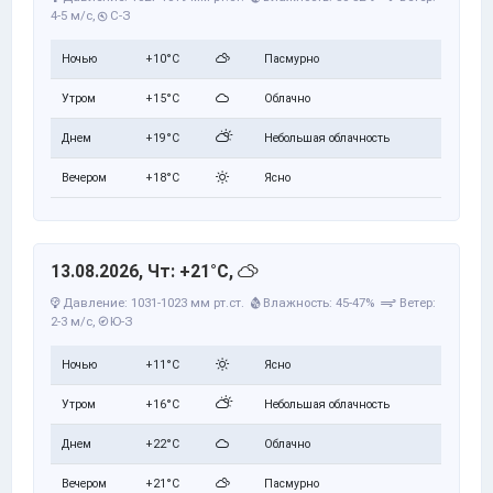
4-5 м/с,
С-З
Ночью
+10°C
Пасмурно
Утром
+15°C
Облачно
Днем
+19°C
Небольшая облачность
Вечером
+18°C
Ясно
13.08.2026, Чт: +21°C,
Давление: 1031-1023 мм рт.ст.
Влажность: 45-47%
Ветер:
2-3 м/с,
Ю-З
Ночью
+11°C
Ясно
Утром
+16°C
Небольшая облачность
Днем
+22°C
Облачно
Вечером
+21°C
Пасмурно