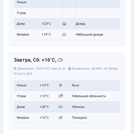
Ночью
-
-
-
Утром
-
-
-
Днем
+23°C
Дождь
Вечером
+19°C
Небольшие дожди
Завтра, Сб: +16°C,
Давление: 1019-1011 мм рт.ст.
Влажность: 42-44%
Ветер:
4-5 м/с,
З
Ночью
+13°C
Ясно
Утром
+13°C
Небольшая облачность
Днем
+20°C
Облачно
Вечером
+16°C
Пасмурно