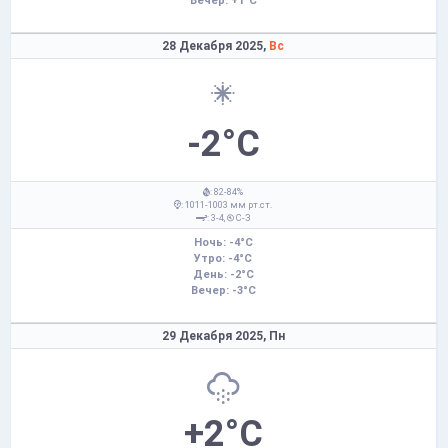
Вечер: +1°C
28 Декабря 2025,
Вс
-2°C
: 82-84%
: 1011-1003 мм рт.ст.
: 3-4,
С-З
Ночь: -4°C
Утро: -4°C
День: -2°C
Вечер: -3°C
29 Декабря 2025,
Пн
+2°C