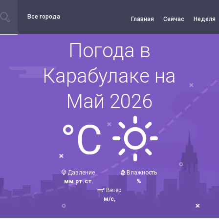
Все города
Главная
Сейчас
Неделя
Погода в
Карабулаке на
Май 2026
°C
Давление
Влажность
мм рт.ст.
%
Ветер
м/с,