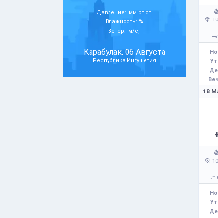
Давление: мм рт.ст.
: 1
Влажность: %
Ветер: м/с,
Карабулак, 06 Августа
Но
Республика Ингушетия
Ут
Де
Веч
18 М
: 1
: 
Но
Ут
Де