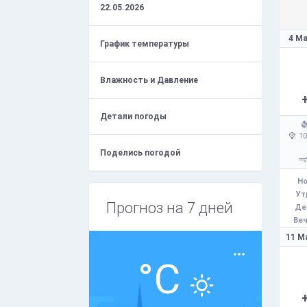
22.05.2026
4 Ма
График температуры
Влажность и Давление
Детали погоды
: 1
Поделись погодой
Но
Ут
Прогноз на 7 дней
Де
Веч
11 М
°C