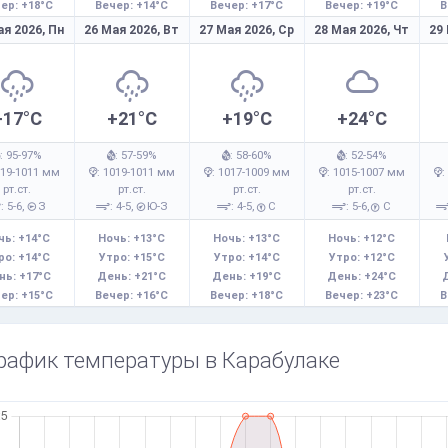
ер: +18°C
Вечер: +14°C
Вечер: +17°C
Вечер: +19°C
В
ая 2026,
Пн
26 Мая 2026,
Вт
27 Мая 2026,
Ср
28 Мая 2026,
Чт
29
+17°C
+21°C
+19°C
+24°C
: 95-97%
: 57-59%
: 58-60%
: 52-54%
019-1011 мм
: 1019-1011 мм
: 1017-1009 мм
: 1015-1007 мм
:
рт.ст.
рт.ст.
рт.ст.
рт.ст.
: 5-6,
З
: 4-5,
Ю-З
: 4-5,
С
: 5-6,
С
чь: +14°C
Ночь: +13°C
Ночь: +13°C
Ночь: +12°C
ро: +14°C
Утро: +15°C
Утро: +14°C
Утро: +12°C
нь: +17°C
День: +21°C
День: +19°C
День: +24°C
ер: +15°C
Вечер: +16°C
Вечер: +18°C
Вечер: +23°C
В
рафик температуры в Карабулаке