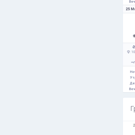
Веч
25 М
: 1
Но
Ут
Де
Веч
Г