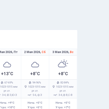
Мая 2026,
Пт
2 Мая 2026,
Сб
3 Мая 2026,
Вс
+13°C
+8°C
+8°C
: 67-69%
: 94-96%
: 82-84%
 1023-1015 мм
: 1023-1015 мм
: 1023-1015 мм
рт.ст.
рт.ст.
рт.ст.
: 3-4,
З,Ю-З
: 5-6,
З
: 3-4,
В,С-В
Ночь: +9°C
Ночь: +5°C
Ночь: +5°C
Утро: +10°C
Утро: +5°C
Утро: +7°C