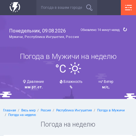
Понедельник, 09.08.2026
Обновлено: 14 минут назад
Мужичи, Республика Ингушетия, Россия
Погода в Мужичи на неделю
°C
Давление
Влажность
Ветер
мм рт.ст.
%
м/с,
Главная
Весь мир
Россия
Республика Ингушетия
Погода в Мужичи
Погода на неделю
Погода на неделю