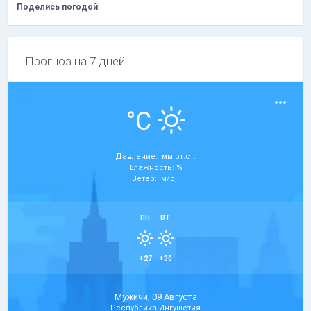
Поделись погодой
Прогноз на 7 дней
°C
Давление: мм рт.ст.
Влажность: %
Ветер: м/с,
ПН
ВТ
+27
+30
Мужичи, 09 Августа
Республика Ингушетия