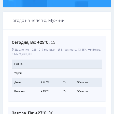
Погода на неделю, Мужичи.
Сегодня, Вс: +25°C,
Давление: 1025-1017 мм рт.ст.
Влажность: 43-45%
Ветер:
5-6 м/с,
В,С-В
Ночью
-
-
-
Утром
-
-
-
Днем
+27°C
Облачно
Вечером
+25°C
Облачно
Завтра, Пн: +27°C,