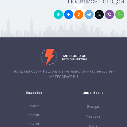
Поделись погодой
METEOSPACE
ВСЕГДА ТОЧНЫЙ ПРОГНОЗ
Погода в России. Наш опыт в метериологии более 25 лет -
METEOSPACE.RU
Подробно
Зима, Весна
Сейчас
Январь
Неделя
Февраль
14 дней
Март