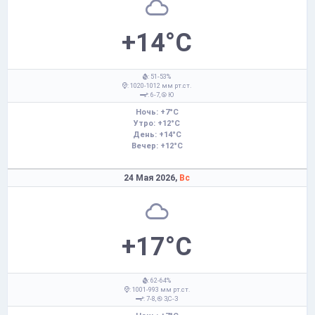
+14°C
: 51-53%
: 1020-1012 мм рт.ст.
: 6-7,
Ю
Ночь: +7°C
Утро: +12°C
День: +14°C
Вечер: +12°C
24 Мая 2026,
Вс
+17°C
: 62-64%
: 1001-993 мм рт.ст.
: 7-8,
З,С-З