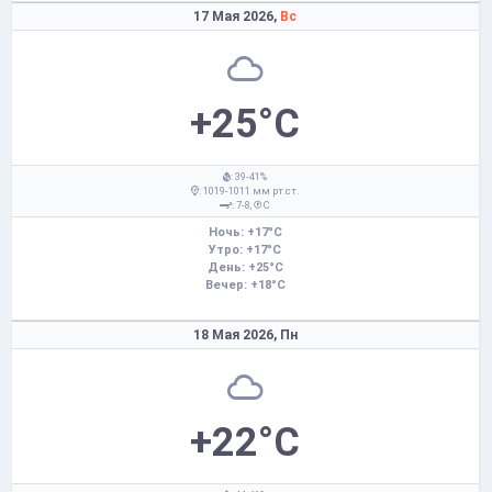
17 Мая 2026,
Вс
+25°C
: 39-41%
: 1019-1011 мм рт.ст.
: 7-8,
С
Ночь: +17°C
Утро: +17°C
День: +25°C
Вечер: +18°C
18 Мая 2026,
Пн
+22°C