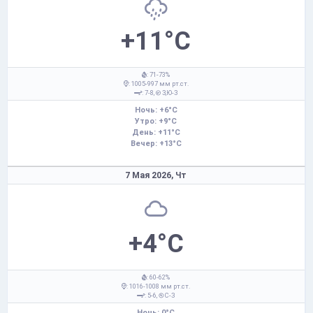
+11°C
: 71-73%
: 1005-997 мм рт.ст.
: 7-8,
З,Ю-З
Ночь: +6°C
Утро: +9°C
День: +11°C
Вечер: +13°C
7 Мая 2026,
Чт
+4°C
: 60-62%
: 1016-1008 мм рт.ст.
: 5-6,
С-З
Ночь: 0°C