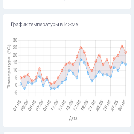
График температуры в Ижме