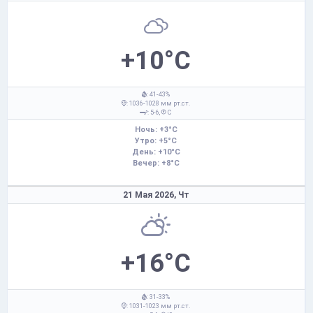
+10°C
: 41-43%
: 1036-1028 мм рт.ст.
: 5-6,
С
Ночь: +3°C
Утро: +5°C
День: +10°C
Вечер: +8°C
21 Мая 2026,
Чт
+16°C
: 31-33%
: 1031-1023 мм рт.ст.