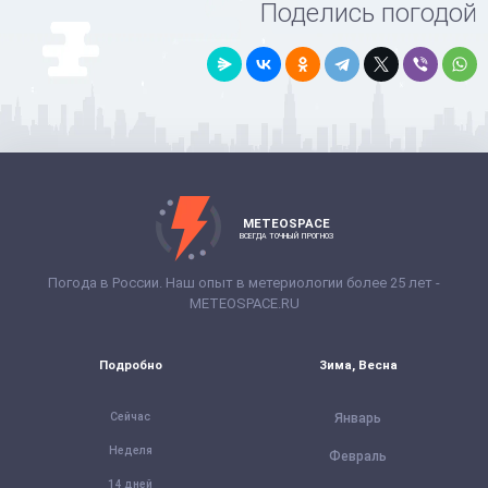
Поделись погодой
METEOSPACE
ВСЕГДА ТОЧНЫЙ ПРОГНОЗ
Погода в России. Наш опыт в метериологии более 25 лет -
METEOSPACE.RU
Подробно
Зима, Весна
Сейчас
Январь
Неделя
Февраль
14 дней