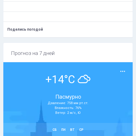
Поделись погодой
Прогноз на 7 дней
+14°C
Пасмурно
Давление: 758 мм рт.ст.
Влажность: 76%
Ветер: 2 м/с, Ю
СБ
ПН
ВТ
СР