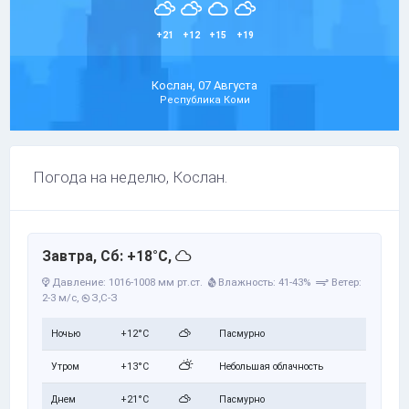
+21
+12
+15
+19
Кослан, 07 Августа
Республика Коми
Погода на неделю, Кослан.
Завтра, Сб: +18°C,
Давление: 1016-1008 мм рт.ст.
Влажность: 41-43%
Ветер:
2-3 м/с,
З,С-З
Ночью
+12°C
Пасмурно
Утром
+13°C
Небольшая облачность
Днем
+21°C
Пасмурно