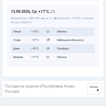
12.08.2026, Ср: +17°C,
Давление: 1009-1001 мм рт.ст.
Влажность: 74-76%
Ветер:
5-6 м/с,
Ю,Ю-З
Ночью
+15°C
Облачно
Утром
+17°C
Небольшая облачность
Днем
+19°C
Пасмурно
Вечером
+17°C
Облачно
Погода на неделю (Республика Коми ,
Кослан
Россия)