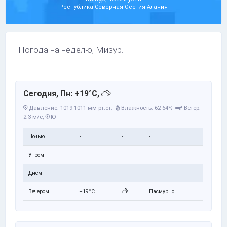
Республика Северная Осетия-Алания
Погода на неделю, Мизур.
Сегодня, Пн: +19°C,
Давление: 1019-1011 мм рт.ст.
Влажность: 62-64%
Ветер:
2-3 м/с,
Ю
Ночью
-
-
-
Утром
-
-
-
Днем
-
-
-
Вечером
+19°C
Пасмурно