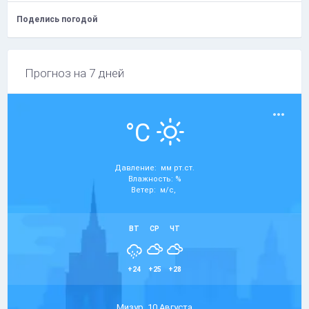
Поделись погодой
Прогноз на 7 дней
°C
Давление: мм рт.ст.
Влажность: %
Ветер: м/с,
ВТ
СР
ЧТ
+24
+25
+28
Мизур, 10 Августа