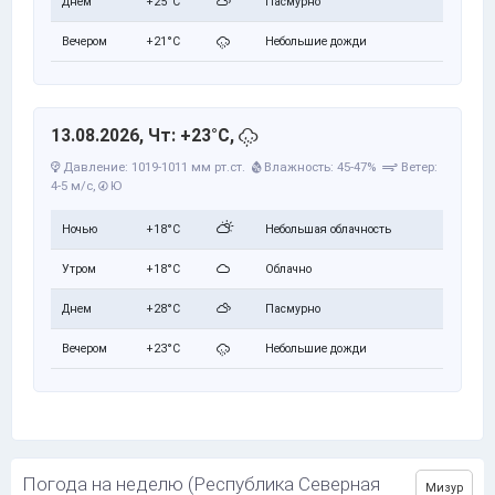
Днем
+25°C
Пасмурно
Вечером
+21°C
Небольшие дожди
13.08.2026, Чт: +23°C,
Давление: 1019-1011 мм рт.ст.
Влажность: 45-47%
Ветер:
4-5 м/с,
Ю
Ночью
+18°C
Небольшая облачность
Утром
+18°C
Облачно
Днем
+28°C
Пасмурно
Вечером
+23°C
Небольшие дожди
Погода на неделю (Республика Северная
Мизур