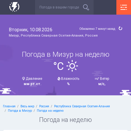
Вторник, 10.08.2026
Обновлено: 7 минут назад
Мизур, Республика Северная Осетия-Алания, Россия
Погода в Мизур на неделю
°C
Давление
Влажность
Ветер
мм рт.ст.
%
м/с,
Главная
Весь мир
Россия
Республика Северная Осетия-Алания
Погода в Мизур
Погода на неделю
Погода на неделю