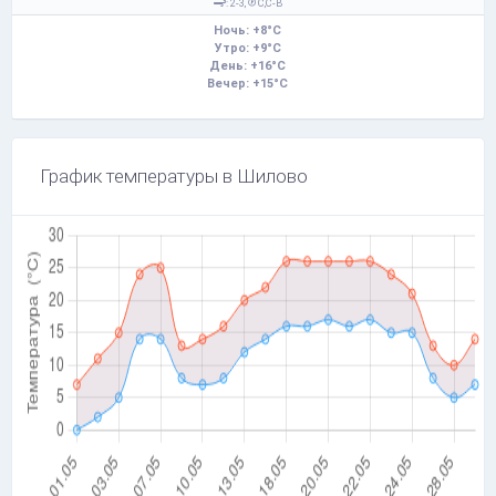
: 2-3,
С,С-В
Ночь: +8°C
Утро: +9°C
День: +16°C
Вечер: +15°C
График температуры в Шилово