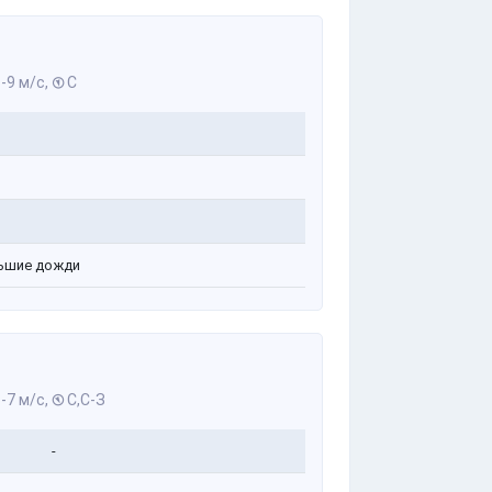
-9 м/с,
С
ьшие дожди
-7 м/с,
С,С-З
-