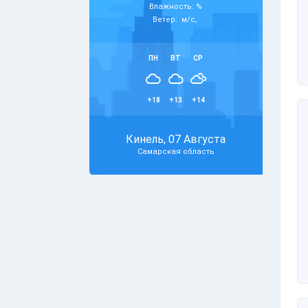
Влажность: %
Ветер: м/с,
ПН
ВТ
СР
+18
+13
+14
Кинель, 07 Августа
Самарская область