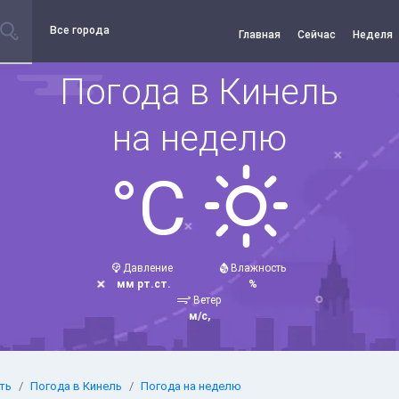
Все города
Главная
Сейчас
Неделя
Погода в Кинель
на неделю
°C
Давление
Влажность
мм рт.ст.
%
Ветер
м/с,
ть
Погода в Кинель
Погода на неделю