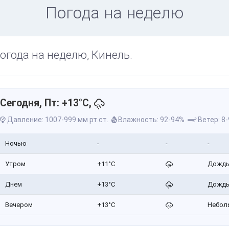
Погода на неделю
огода на неделю, Кинель.
Сегодня, Пт: +13°C,
Давление: 1007-999 мм рт.ст.
Влажность: 92-94%
Ветер: 8-
Ночью
-
-
-
Утром
+11°C
Дожд
Днем
+13°C
Дожд
Вечером
+13°C
Небол