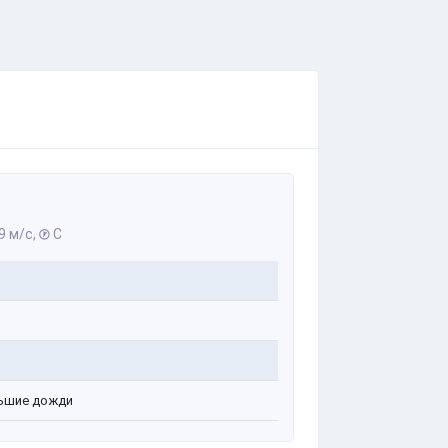
9 м/с,
С
ь
ь
ьшие дожди