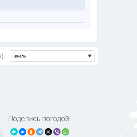
я)
Кинель
Поделись погодой