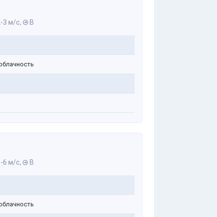
-3 м/с,
В
облачность
-6 м/с,
В
облачность