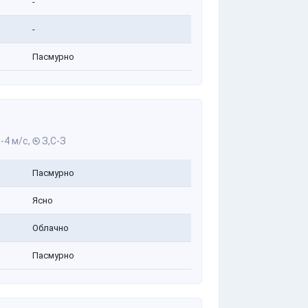
-
-
Пасмурно
-4 м/с,
З,С-З
Пасмурно
Ясно
Облачно
Пасмурно