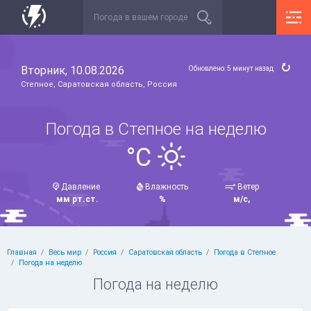
Вторник, 10.08.2026
Обновлено: 5 минут назад
Степное, Саратовская область, Россия
Погода в Степное на неделю
°C
Давление
Влажность
Ветер
мм рт.ст.
%
м/с,
Главная
Весь мир
Россия
Саратовская область
Погода в Степное
Погода на неделю
Погода на неделю