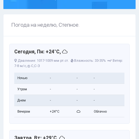
Погода на неделю, Степное.
Сегодня, Пн: +24°C,
Давление: 1017-1009 мм рт.ст.
Влажность: 33-35%
Ветер:
7-8 м/с,
С,С-З
Ночью
-
-
-
Утром
-
-
-
Днем
-
-
-
Вечером
+24°C
Облачно
Завтра, Вт: +29°C,