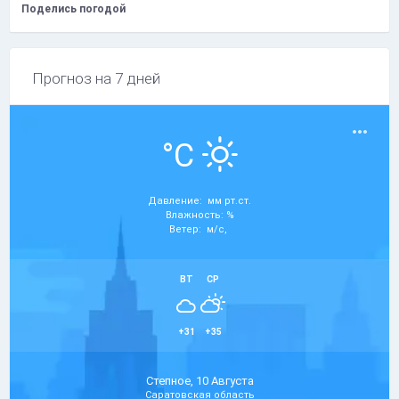
Поделись погодой
Прогноз на 7 дней
°C
Давление: мм рт.ст.
Влажность: %
Ветер: м/с,
ВТ
СР
+31
+35
Степное, 10 Августа
Саратовская область