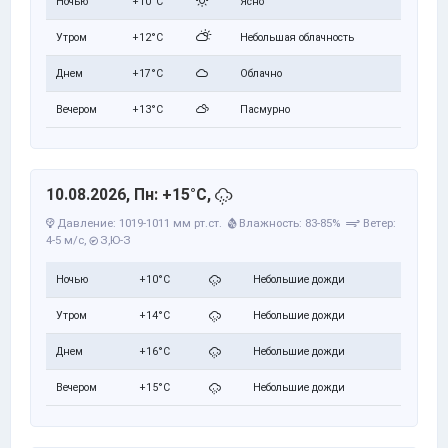
Ночью
+10°C
Ясно
Утром
+12°C
Небольшая облачность
Днем
+17°C
Облачно
Вечером
+13°C
Пасмурно
10.08.2026, Пн: +15°C,
Давление: 1019-1011 мм рт.ст.
Влажность: 83-85%
Ветер:
4-5 м/с,
З,Ю-З
Ночью
+10°C
Небольшие дожди
Утром
+14°C
Небольшие дожди
Днем
+16°C
Небольшие дожди
Вечером
+15°C
Небольшие дожди