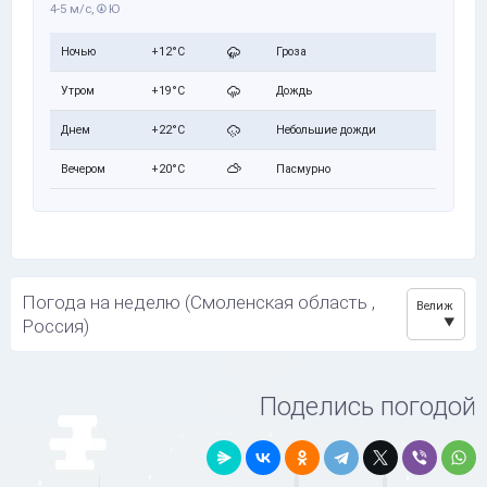
4-5 м/с,
Ю
Ночью
+12°C
Гроза
Утром
+19°C
Дождь
Днем
+22°C
Небольшие дожди
Вечером
+20°C
Пасмурно
Погода на неделю (Смоленская область ,
Велиж
Россия)
Поделись погодой