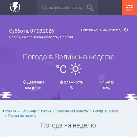
Суббота, 07.08.2026
Обновлено: 14 минут назад
Велиж, Смоленская область, Россия
Погода в Велиж на неделю
°C
Давление
Влажность
Ветер
мм рт.ст.
%
м/с,
Главная
Весь мир
Россия
Смоленская область
Погода в Велиж
Погода на неделю
Погода на неделю