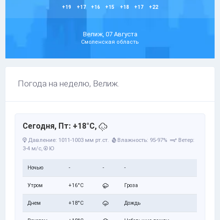
+19
+17
+16
+15
+18
+17
+22
Велиж, 07 Августа
Смоленская область
Погода на неделю, Велиж.
Сегодня, Пт: +18°C,
Давление: 1011-1003 мм рт.ст.
Влажность: 95-97%
Ветер:
3-4 м/с,
Ю
Ночью
-
-
-
Утром
+16°C
Гроза
Днем
+18°C
Дождь