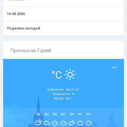
14.08.2026
Поделись погодой
Прогноз на 7 дней
°C
Давление: мм рт.ст.
Влажность: %
Ветер: м/с,
СБ
ВС
ПН
ВТ
СР
ЧТ
ПТ