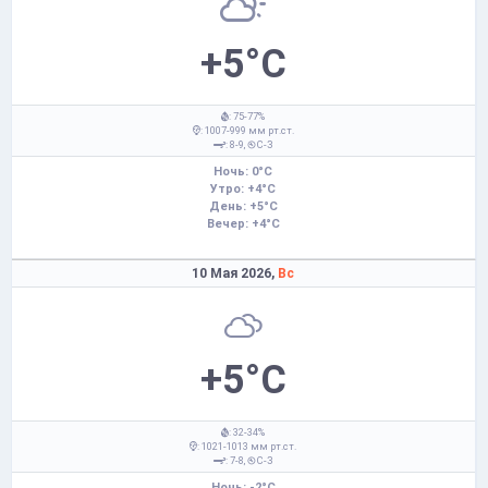
+5°C
: 75-77%
: 1007-999 мм рт.ст.
: 8-9,
С-З
Ночь: 0°C
Утро: +4°C
День: +5°C
Вечер: +4°C
10 Мая 2026,
Вс
+5°C
: 32-34%
: 1021-1013 мм рт.ст.
: 7-8,
С-З
Ночь: -2°C