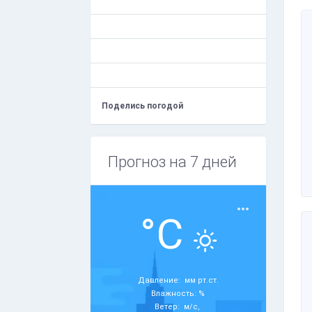
Поделись погодой
Прогноз на 7 дней
°C
Давление: мм рт.ст.
Влажность: %
Ветер: м/с,