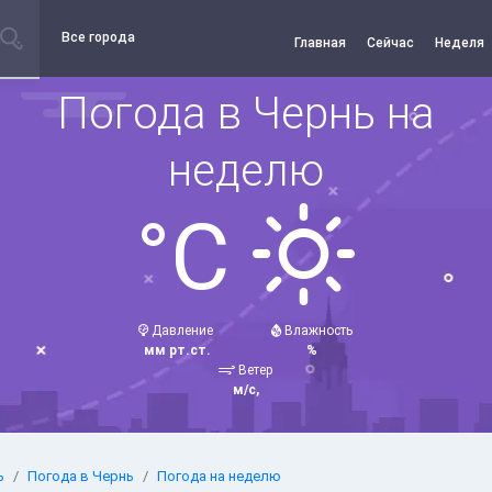
Все города
Главная
Сейчас
Неделя
Погода в Чернь на
неделю
°C
Давление
Влажность
мм рт.ст.
%
Ветер
м/с,
ь
Погода в Чернь
Погода на неделю