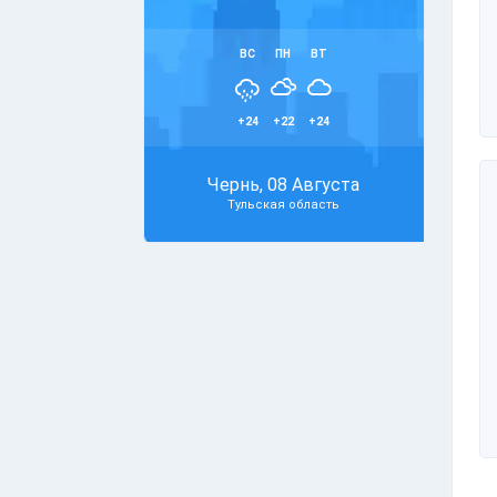
ВС
ПН
ВТ
+24
+22
+24
Чернь, 08 Августа
Тульская область