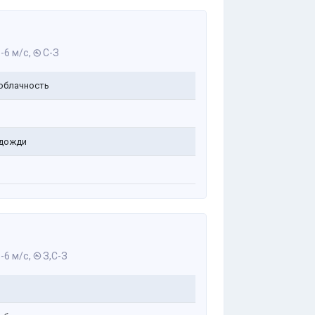
-6 м/с,
С-З
облачность
дожди
-6 м/с,
З,С-З