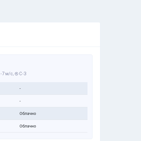
-7 м/с,
С-З
-
-
Облачно
Облачно