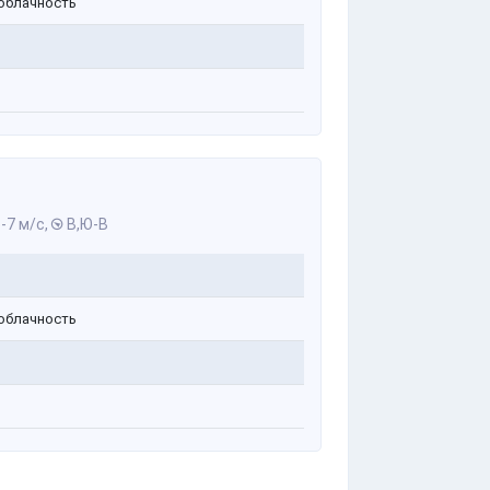
облачность
-7 м/с,
В,Ю-В
облачность