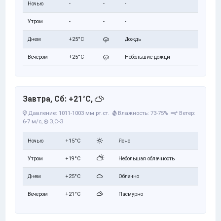
Ночью
-
-
-
Утром
-
-
-
Днем
+25°C
Дождь
Вечером
+25°C
Небольшие дожди
Завтра, Сб: +21°C,
Давление: 1011-1003 мм рт.ст.
Влажность: 73-75%
Ветер:
6-7 м/с,
З,С-З
Ночью
+15°C
Ясно
Утром
+19°C
Небольшая облачность
Днем
+25°C
Облачно
Вечером
+21°C
Пасмурно