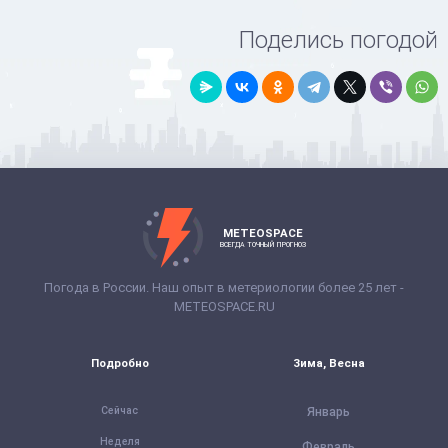
Поделись погодой
METEOSPACE
ВСЕГДА ТОЧНЫЙ ПРОГНОЗ
Погода в России. Наш опыт в метериологии более 25 лет -
METEOSPACE.RU
Подробно
Зима, Весна
Сейчас
Январь
Неделя
Февраль