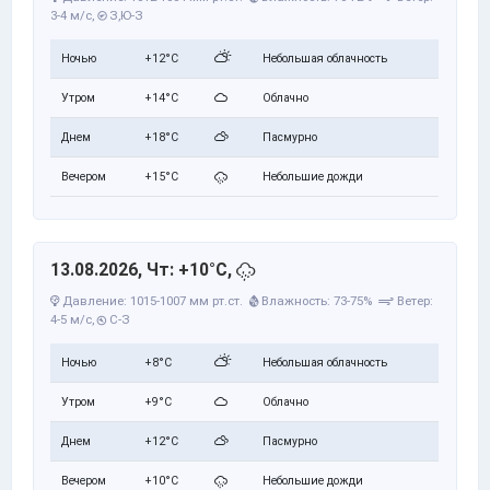
3-4 м/с,
З,Ю-З
Ночью
+12°C
Небольшая облачность
Утром
+14°C
Облачно
Днем
+18°C
Пасмурно
Вечером
+15°C
Небольшие дожди
13.08.2026, Чт: +10°C,
Давление: 1015-1007 мм рт.ст.
Влажность: 73-75%
Ветер:
4-5 м/с,
С-З
Ночью
+8°C
Небольшая облачность
Утром
+9°C
Облачно
Днем
+12°C
Пасмурно
Вечером
+10°C
Небольшие дожди