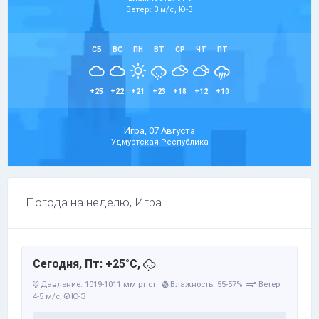
Ветер: 3 м/с, Ю-З
СБ
ВС
ПН
ВТ
СР
ЧТ
ПТ
+25
+22
+21
+23
+18
+12
+10
Игра, 07 Августа
Удмуртская Республика
Погода на неделю, Игра.
Сегодня, Пт: +25°C,
Давление: 1019-1011 мм рт.ст.
Влажность: 55-57%
Ветер:
4-5 м/с,
Ю-З