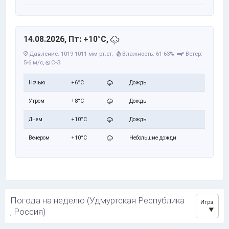
14.08.2026, Пт: +10°C,
Давление: 1019-1011 мм рт.ст.
Влажность: 61-63%
Ветер:
5-6 м/с,
С-З
Ночью
+6°C
Дождь
Утром
+8°C
Дождь
Днем
+10°C
Дождь
Вечером
+10°C
Небольшие дожди
Погода на неделю (Удмуртская Республика
Игра
, Россия)