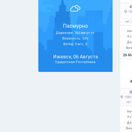
: 1
: 
Пасмурно
Но
Давление: 762 мм рт.ст.
Ут
Влажность: 53%
Де
Ветер: 3 м/с, З
Веч
26 М
Ижевск, 06 Августа
Удмуртская Республика
: 1001
:
Но
Ут
Де
Веч