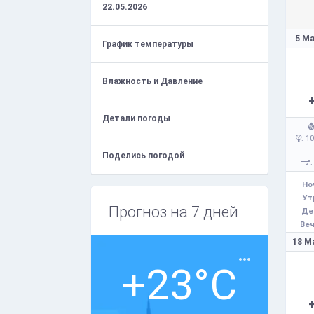
22.05.2026
5 Ма
График температуры
Влажность и Давление
Детали погоды
: 1
Поделись погодой
:
Но
Ут
Прогноз на 7 дней
Де
Веч
18 М
+23°C