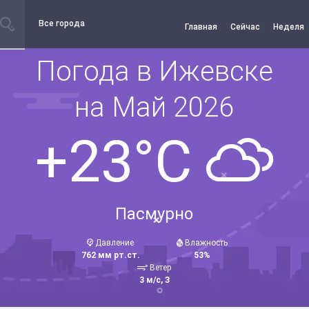
Все города
Главная
Сейчас
Неделя
Погода в Ижевске
на Май 2026
+23°C
Пасмурно
Давление
Влажность
762 мм рт.ст.
53%
Ветер
3 м/с, З