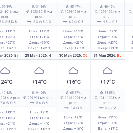
: 37-39%
: 34-36%
: 45-47%
: 40-42%
024-1016 мм
: 1023-1015 мм
: 1024-1016 мм
: 1029-1021 мм
:
рт.ст.
рт.ст.
рт.ст.
рт.ст.
2-3,
В,Ю-В
: 2-3,
З,С-З
: 6-7,
С-В
: 4-5,
С-В
чь: +19°C
Ночь: +19°C
Ночь: +16°C
Ночь: +12°C
ро: +20°C
Утро: +21°C
Утро: +18°C
Утро: +14°C
нь: +27°C
День: +30°C
День: +23°C
День: +23°C
ер: +26°C
Вечер: +28°C
Вечер: +20°C
Вечер: +21°C
В
ая 2026,
Вт
28 Мая 2026,
Чт
30 Мая 2026,
Сб
31 Мая 2026,
Вс
+24°C
+14°C
+16°C
+17°C
: 40-42%
: 94-96%
: 65-67%
: 53-55%
-993 мм рт.ст.
: 999-991 мм рт.ст.
: 1012-1004 мм
: 1011-1003 мм
 7-8,
Ю-З
: 5-6,
З
рт.ст.
рт.ст.
: 2-3,
З
: 3-4,
З
чь: +13°C
Ночь: +9°C
Ночь: +9°C
Ночь: +11°C
ро: +16°C
Утро: +10°C
Утро: +12°C
Утро: +11°C
нь: +24°C
День: +14°C
День: +16°C
День: +17°C
ер: +21°C
Вечер: +10°C