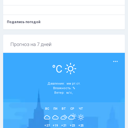
Поделись погодой
Прогноз на 7 дней
°C
Давление: мм рт.ст.
Влажность: %
Ветер: м/с,
ВС
ПН
ВТ
СР
ЧТ
+27
+19
+21
+23
+25