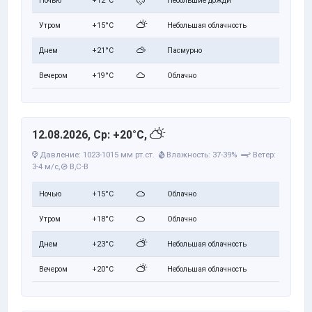
Ночью
+12°C
Небольшие дожди
Утром
+15°C
Небольшая облачность
Днем
+21°C
Пасмурно
Вечером
+19°C
Облачно
12.08.2026, Ср: +20°C,
Давление: 1023-1015 мм рт.ст.
Влажность: 37-39%
Ветер:
3-4 м/с,
В,С-В
Ночью
+15°C
Облачно
Утром
+18°C
Облачно
Днем
+23°C
Небольшая облачность
Вечером
+20°C
Небольшая облачность