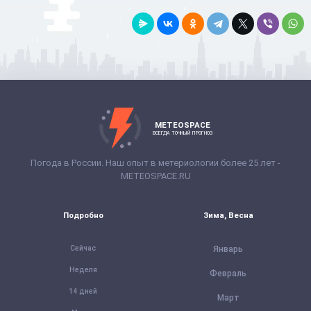
METEOSPACE
ВСЕГДА ТОЧНЫЙ ПРОГНОЗ
Погода в России. Наш опыт в метериологии более 25 лет -
METEOSPACE.RU
Подробно
Зима, Весна
Сейчас
Январь
Неделя
Февраль
14 дней
Март