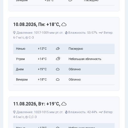
Вечером
+26°C
Пасмурно
10.08.2026, Пн: +18°C,
Давление: 1017-1009 мм рт.ст.
Влажность: 55-57%
Ветер:
6-7 м/с,
С-З
Ночью
+13°C
Пасмурно
Утром
+14°C
Небольшая облачность
Днем
+19°C
Облачно
Вечером
+18°C
Облачно
11.08.2026, Вт: +19°C,
Давление: 1023-1015 мм рт.ст.
Влажность: 42-44%
Ветер:
4-5 м/с,
С,С-З