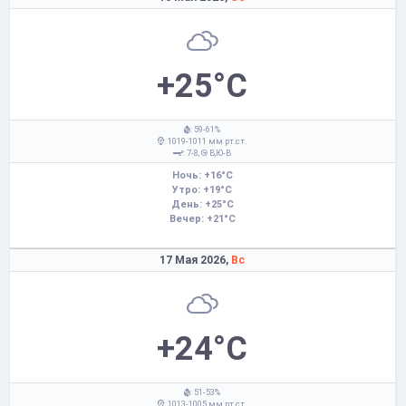
+25°C
: 59-61%
: 1019-1011 мм рт.ст.
: 7-8,
В,Ю-В
Ночь: +16°C
Утро: +19°C
День: +25°C
Вечер: +21°C
17 Мая 2026,
Вс
+24°C
: 51-53%
: 1013-1005 мм рт.ст.