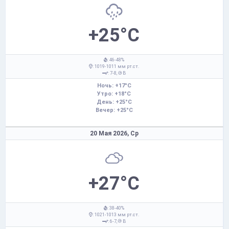
+25°C
: 46-48%
: 1019-1011 мм рт.ст.
: 7-8,
В
Ночь: +17°C
Утро: +18°C
День: +25°C
Вечер: +25°C
20 Мая 2026,
Ср
+27°C
: 38-40%
: 1021-1013 мм рт.ст.
: 6-7,
В