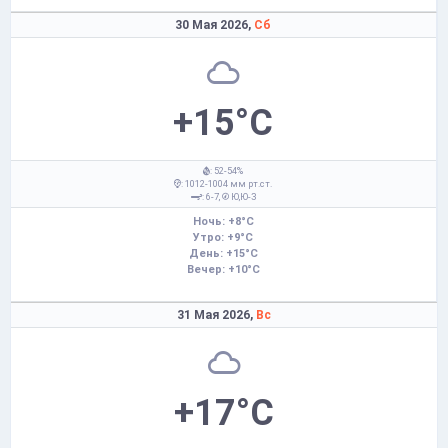
30 Мая 2026,
Сб
+15°C
: 52-54%
: 1012-1004 мм рт.ст.
: 6-7,
Ю,Ю-З
Ночь: +8°C
Утро: +9°C
День: +15°C
Вечер: +10°C
31 Мая 2026,
Вс
+17°C