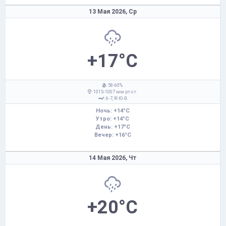
13 Мая 2026,
Ср
+17°C
: 58-60%
: 1015-1007 мм рт.ст.
: 6-7,
Ю-В
Ночь: +14°C
Утро: +14°C
День: +17°C
Вечер: +16°C
14 Мая 2026,
Чт
+20°C