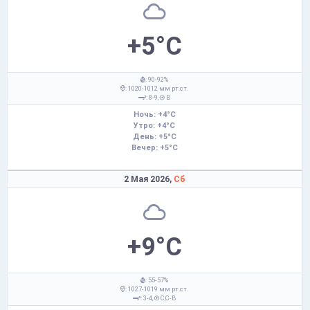
+5°C
: 90-92%
: 1020-1012 мм рт.ст.
: 8-9,
В
Ночь: +4°C
Утро: +4°C
День: +5°C
Вечер: +5°C
2 Мая 2026,
Сб
+9°C
: 55-57%
: 1027-1019 мм рт.ст.
: 3-4,
С,С-В