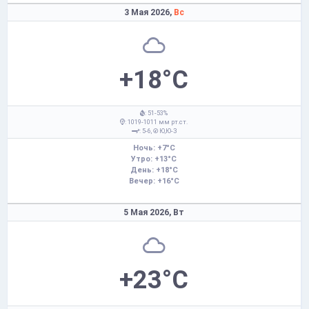
3 Мая 2026,
Вс
+18°C
: 51-53%
: 1019-1011 мм рт.ст.
: 5-6,
Ю,Ю-З
Ночь: +7°C
Утро: +13°C
День: +18°C
Вечер: +16°C
5 Мая 2026,
Вт
+23°C