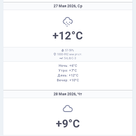
27 Мая 2026,
Ср
+12°C
: 57-59%
: 1000-992 мм рт.ст.
: 5-6,
С-З
Ночь: +6°C
Утро: +7°C
День: +12°C
Вечер: +10°C
28 Мая 2026,
Чт
+9°C