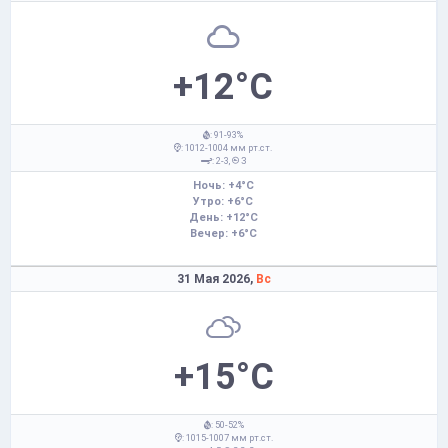
+12°C
: 91-93%
: 1012-1004 мм рт.ст.
: 2-3,
З
Ночь: +4°C
Утро: +6°C
День: +12°C
Вечер: +6°C
31 Мая 2026,
Вс
+15°C
: 50-52%
: 1015-1007 мм рт.ст.