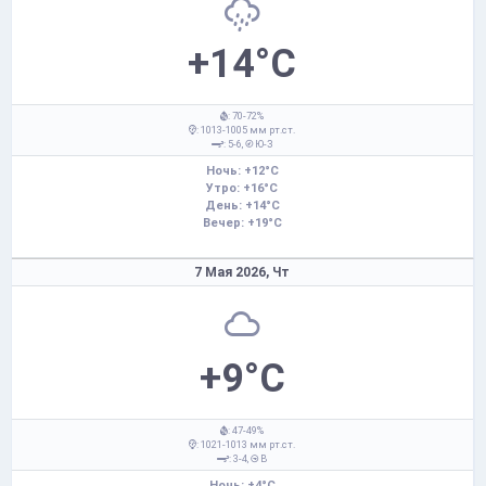
+14°C
: 70-72%
: 1013-1005 мм рт.ст.
: 5-6,
Ю-З
Ночь: +12°C
Утро: +16°C
День: +14°C
Вечер: +19°C
7 Мая 2026,
Чт
+9°C
: 47-49%
: 1021-1013 мм рт.ст.
: 3-4,
В
Ночь: +4°C