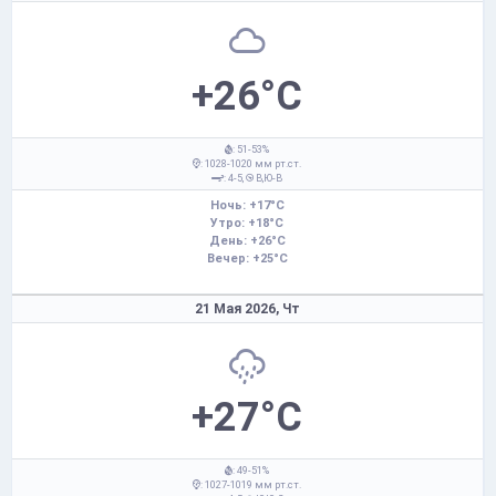
+26°C
: 51-53%
: 1028-1020 мм рт.ст.
: 4-5,
В,Ю-В
Ночь: +17°C
Утро: +18°C
День: +26°C
Вечер: +25°C
21 Мая 2026,
Чт
+27°C
: 49-51%
: 1027-1019 мм рт.ст.