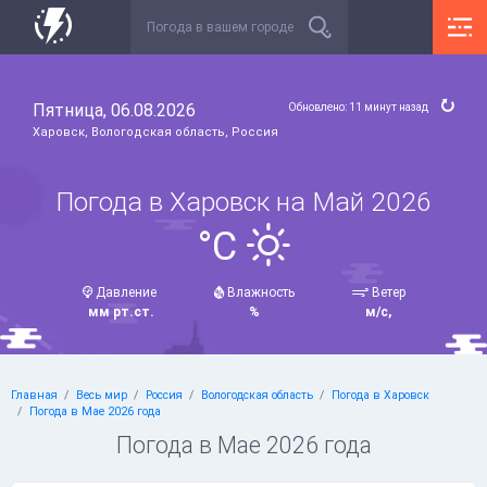
Пятница, 06.08.2026
Обновлено: 11 минут назад
Харовск, Вологодская область, Россия
Погода в Харовск на Май 2026
°C
Давление
Влажность
Ветер
мм рт.ст.
%
м/с,
Главная
Весь мир
Россия
Вологодская область
Погода в Харовск
Погода в Мае 2026 года
Погода в Мае 2026 года