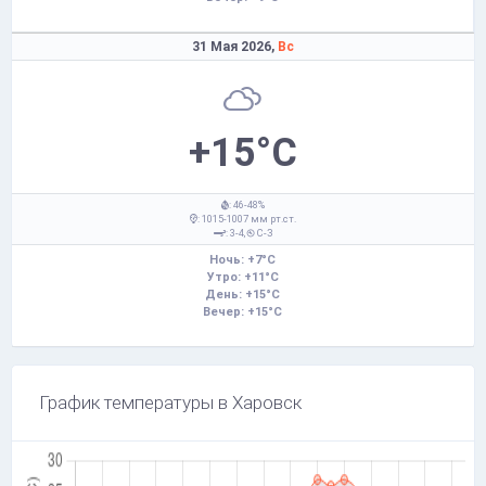
31 Мая 2026,
Вс
+15°C
: 46-48%
: 1015-1007 мм рт.ст.
: 3-4,
С-З
Ночь: +7°C
Утро: +11°C
День: +15°C
Вечер: +15°C
График температуры в Харовск