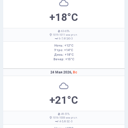
+18°C
: 63-65%
: 1019-1011 мм рт.ст.
: 6-7,
З,Ю-З
Ночь: +12°C
Утро: +14°C
День: +18°C
Вечер: +15°C
24 Мая 2026,
Вс
+21°C
: 49-51%
: 1016-1008 мм рт.ст.
: 4-5,
З,С-З