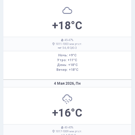
+18°C
: 45-47%
: 1011-1003 мм рт.ст.
: 5-6,
З,Ю-З
Ночь: +9°C
Утро: +11°C
День: +18°C
Вечер: +18°C
4 Мая 2026,
Пн
+16°C
: 43-45%
: 1017-1009 мм рт.ст.