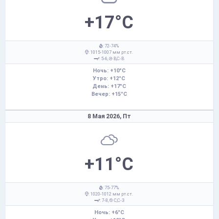
+17°C
: 72-74%
: 1015-1007 мм рт.ст.
: 5-6,
В,С-В
Ночь: +10°C
Утро: +12°C
День: +17°C
Вечер: +15°C
8 Мая 2026,
Пт
+11°C
: 75-77%
: 1020-1012 мм рт.ст.
: 7-8,
С,С-З
Ночь: +6°C