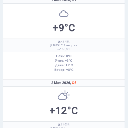
+9°C
: 43-45%
: 1025-1017 мм рт.ст.
: 2-3,
З
Ночь: 0°C
Утро: +3°C
День: +9°C
Вечер: +8°C
2 Мая 2026,
Сб
+12°C
: 61-63%