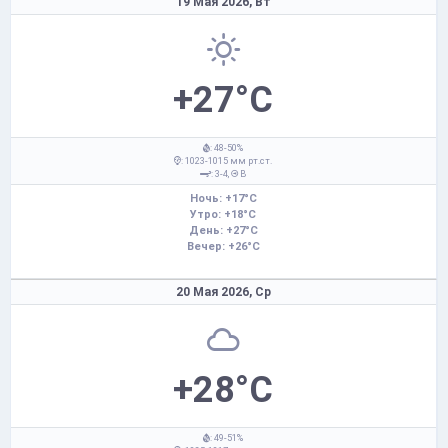
19 Мая 2026,
Вт
+27°C
: 48-50%
: 1023-1015 мм рт.ст.
: 3-4,
В
Ночь: +17°C
Утро: +18°C
День: +27°C
Вечер: +26°C
20 Мая 2026,
Ср
+28°C
: 49-51%