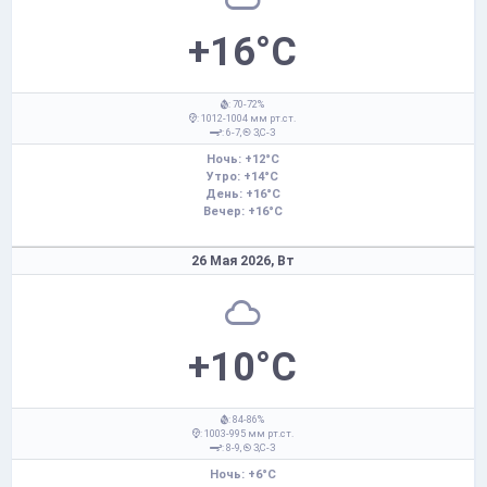
+16°C
: 70-72%
: 1012-1004 мм рт.ст.
: 6-7,
З,С-З
Ночь: +12°C
Утро: +14°C
День: +16°C
Вечер: +16°C
26 Мая 2026,
Вт
+10°C
: 84-86%
: 1003-995 мм рт.ст.
: 8-9,
З,С-З
Ночь: +6°C