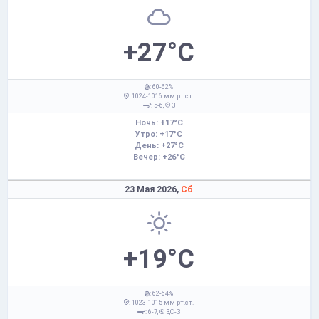
+27°C
: 60-62%
: 1024-1016 мм рт.ст.
: 5-6,
З
Ночь: +17°C
Утро: +17°C
День: +27°C
Вечер: +26°C
23 Мая 2026,
Сб
+19°C
: 62-64%
: 1023-1015 мм рт.ст.
: 6-7,
З,С-З