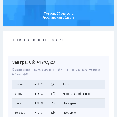
Тутаев, 07 Августа
Ярославская область
Погода на неделю, Тутаев.
Завтра, Сб: +19°C,
Давление: 1007-999 мм рт.ст.
Влажность: 50-52%
Ветер:
6-7 м/с,
З
Ночью
+16°C
Ясно
Утром
+18°C
Небольшая облачность
Днем
+22°C
Пасмурно
Вечером
+19°C
Пасмурно