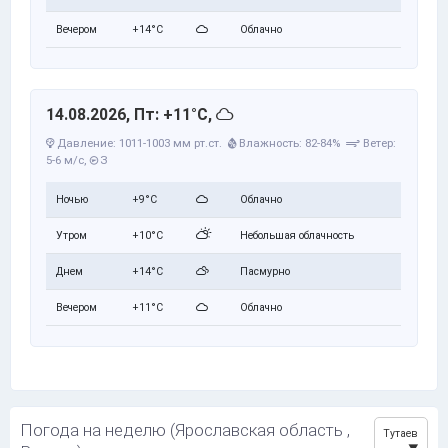
Вечером
+14°C
Облачно
14.08.2026, Пт: +11°C,
Давление: 1011-1003 мм рт.ст.
Влажность: 82-84%
Ветер:
5-6 м/с,
З
Ночью
+9°C
Облачно
Утром
+10°C
Небольшая облачность
Днем
+14°C
Пасмурно
Вечером
+11°C
Облачно
Погода на неделю (Ярославская область ,
Тутаев