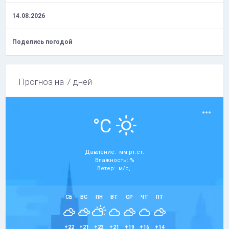
14.08.2026
Поделись погодой
Прогноз на 7 дней
°C
Давление: мм рт.ст.
Влажность: %
Ветер: м/с,
СБ
ВС
ПН
ВТ
СР
ЧТ
ПТ
+22
+21
+23
+21
+19
+16
+14