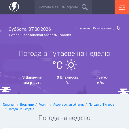
Суббота, 07.08.2026
Обновлено: 15 минут назад
Тутаев, Ярославская область, Россия
Погода в Тутаеве на неделю
°C
Давление
Влажность
Ветер
мм рт.ст.
%
м/с,
Главная
Весь мир
Россия
Ярославская область
Погода в Тутаеве
Погода на неделю
Погода на неделю