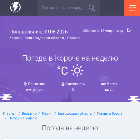
Понедельник, 09.08.2026
Обновлено: 12 минут назад
Короча, Белгородская область, Россия
Погода в Короче на неделю
°C
Давление
Влажность
Ветер
мм рт.ст.
%
м/с,
Главная
Весь мир
Россия
Белгородская область
Погода в Короче
Погода на неделю
Погода на неделю