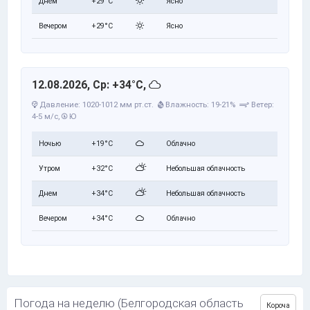
Днем
+29°C
Ясно
Вечером
+29°C
Ясно
12.08.2026, Ср: +34°C,
Давление: 1020-1012 мм рт.ст.
Влажность: 19-21%
Ветер:
4-5 м/с,
Ю
Ночью
+19°C
Облачно
Утром
+32°C
Небольшая облачность
Днем
+34°C
Небольшая облачность
Вечером
+34°C
Облачно
Погода на неделю (Белгородская область
Короча