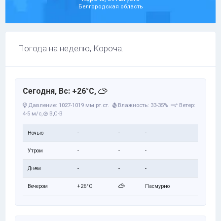
Белгородская область
Погода на неделю, Короча.
Сегодня, Вс: +26°C,
Давление: 1027-1019 мм рт.ст.
Влажность: 33-35%
Ветер:
4-5 м/с,
В,С-В
Ночью
-
-
-
Утром
-
-
-
Днем
-
-
-
Вечером
+26°C
Пасмурно