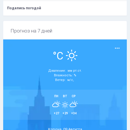
Поделись погодой
Прогноз на 7 дней
°C
Давление: мм рт.ст.
Влажность: %
Ветер: м/с,
ПН
ВТ
СР
+27
+29
+34
Короча, 09 Августа