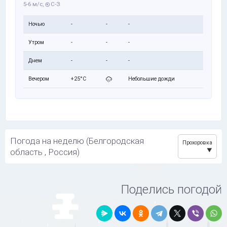
5-6 м/с,
С-З
Ночью
-
-
-
Утром
-
-
-
Днем
-
-
-
Вечером
+25°C
Небольшие дожди
Погода на неделю (Белгородская
Прохоровка
область , Россия)
Поделись погодой