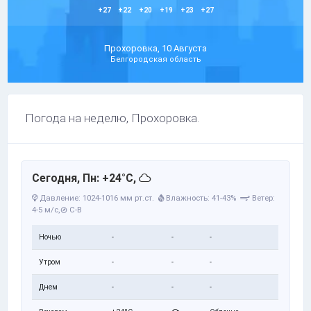
+27
+22
+20
+19
+23
+27
Прохоровка, 10 Августа
Белгородская область
Погода на неделю, Прохоровка.
Сегодня, Пн: +24°C,
Давление: 1024-1016 мм рт.ст.
Влажность: 41-43%
Ветер:
4-5 м/с,
С-В
Ночью
-
-
-
Утром
-
-
-
Днем
-
-
-