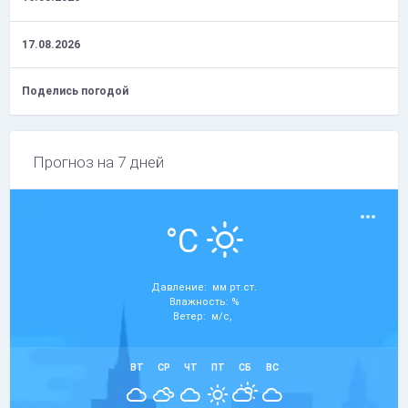
17.08.2026
Поделись погодой
Прогноз на 7 дней
°C
Давление: мм рт.ст.
Влажность: %
Ветер: м/с,
ВТ
СР
ЧТ
ПТ
СБ
ВС