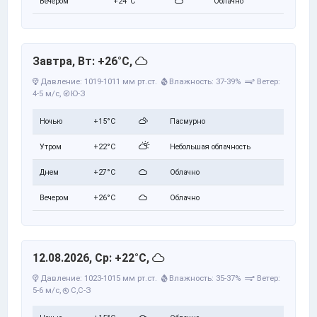
Вечером
+24°C
Облачно
Завтра, Вт: +26°C,
Давление: 1019-1011 мм рт.ст.
Влажность: 37-39%
Ветер:
4-5 м/с,
Ю-З
Ночью
+15°C
Пасмурно
Утром
+22°C
Небольшая облачность
Днем
+27°C
Облачно
Вечером
+26°C
Облачно
12.08.2026, Ср: +22°C,
Давление: 1023-1015 мм рт.ст.
Влажность: 35-37%
Ветер:
5-6 м/с,
С,С-З