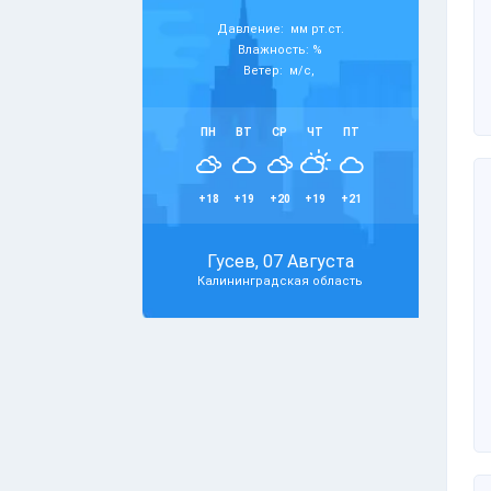
Давление: мм рт.ст.
Влажность: %
Ветер: м/с,
ПН
ВТ
СР
ЧТ
ПТ
+18
+19
+20
+19
+21
Гусев, 07 Августа
Калининградская область