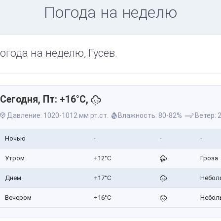
Погода на неделю
огода на неделю, Гусев.
Сегодня, Пт: +16°C,
Давление: 1020-1012 мм рт.ст.
Влажность: 80-82%
Ветер: 2
Ночью
-
-
-
Утром
+12°C
Гроза
Днем
+17°C
Небол
Вечером
+16°C
Небол