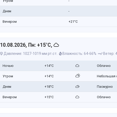
Утром
-
Днем
-
Вечером
+21°C
10.08.2026, Пн: +15°C,
Давление: 1027-1019 мм рт.ст.
Влажность: 64-66%
Ветер: 4
Ночью
+14°C
Облачно
Утром
+14°C
Небольшая 
Днем
+18°C
Пасмурно
Вечером
+15°C
Облачно