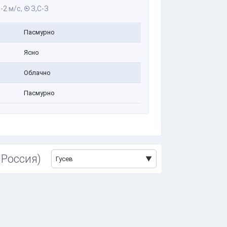
-2 м/с,
З,С-З
Пасмурно
Ясно
Облачно
Пасмурно
 Россия)
Гусев