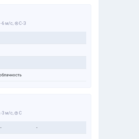
-6 м/с,
С-З
облачность
-3 м/с,
С
-
-