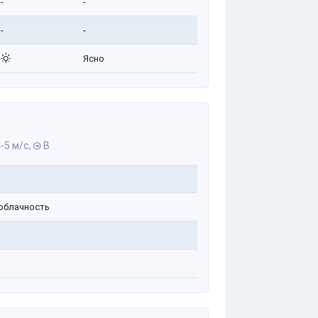
-
-
-
-
Ясно
-5 м/с,
В
облачность