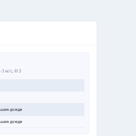
-3 м/с,
З
ьшие дожди
ьшие дожди