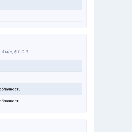
-4 м/с,
С,С-З
облачность
облачность