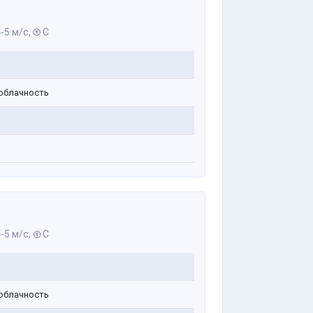
-5 м/с,
С
облачность
-5 м/с,
С
облачность