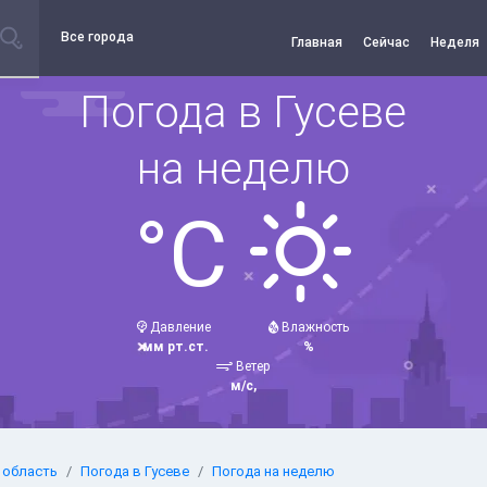
Все города
Главная
Сейчас
Неделя
Погода в Гусеве
на неделю
°C
Давление
Влажность
мм рт.ст.
%
Ветер
м/с,
 область
Погода в Гусеве
Погода на неделю