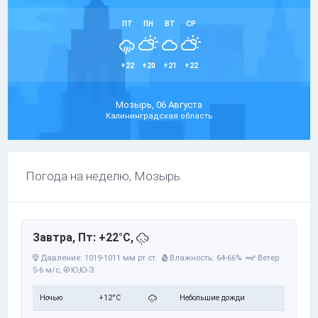
ПТ
ПН
ВТ
СР
+22
+20
+21
+22
Мозырь, 06 Августа
Калининградская область
Погода на неделю, Мозырь.
Завтра, Пт: +22°C,
Давление: 1019-1011 мм рт.ст.
Влажность: 64-66%
Ветер:
5-6 м/с,
Ю,Ю-З
Ночью
+12°C
Небольшие дожди