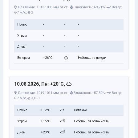
Давление: 1013-1005 мм рт.ст.
Влажность: 69-71%
Ветер:
6-7 м/с,
З
Ночью
-
-
-
Утром
-
-
-
Днем
-
-
-
Вечером
+26°C
Небольшие дожди
10.08.2026, Пн: +20°C,
Давление: 1019-1011 мм рт.ст.
Влажность: 57-59%
Ветер:
6-7 м/с,
З,С-З
Ночью
+12°C
Облачно
Утром
+15°C
Небольшая облачность
Днем
+20°C
Небольшая облачность