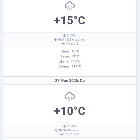
+15°C
: 51-53%
: 1009-1001 мм рт.ст.
: 7-8,
С-З
Ночь: +8°C
Утро: +9°C
День: +15°C
Вечер: +14°C
27 Мая 2026,
Ср
+10°C
: 71-73%
: 1003-995 мм рт.ст.
: 6-7,
С,С-З