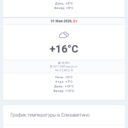
День: +8°C
Вечер: +8°C
31 Мая 2026,
Вс
+16°C
: 54-56%
: 1017-1009 мм рт.ст.
: 2-3,
С,С-В
Ночь: +6°C
Утро: +7°C
День: +16°C
Вечер: +13°C
График температуры в Елизаветино