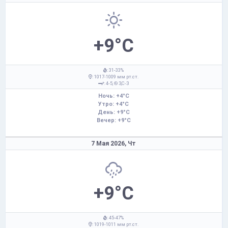
+9°C
: 31-33%
: 1017-1009 мм рт.ст.
: 4-5,
З,С-З
Ночь: +4°C
Утро: +4°C
День: +9°C
Вечер: +9°C
7 Мая 2026,
Чт
+9°C
: 45-47%
: 1019-1011 мм рт.ст.