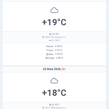
+19°C
: 54-56%
: 1023-1015 мм рт.ст.
: 6-7,
З
Ночь: +10°C
Утро: +12°C
День: +19°C
Вечер: +18°C
24 Мая 2026,
Вс
+18°C
: 86-88%
: 1017-1009 мм рт.ст.