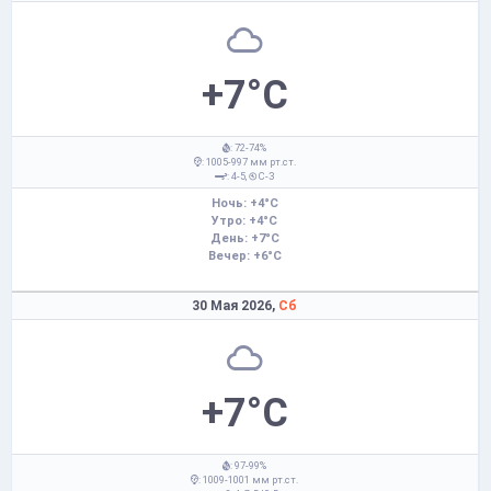
+7°C
: 72-74%
: 1005-997 мм рт.ст.
: 4-5,
С-З
Ночь: +4°C
Утро: +4°C
День: +7°C
Вечер: +6°C
30 Мая 2026,
Сб
+7°C
: 97-99%
: 1009-1001 мм рт.ст.