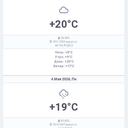
+20°C
: 36-38%
: 1011-1003 мм рт.ст.
: 5-6,
З,Ю-З
Ночь: +8°C
Утро: +9°C
День: +20°C
Вечер: +17°C
4 Мая 2026,
Пн
+19°C
: 81-83%
: 1015-1007 мм рт.ст.