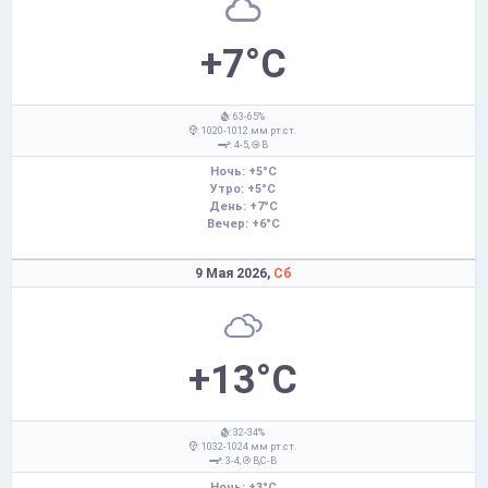
+7°C
: 63-65%
: 1020-1012 мм рт.ст.
: 4-5,
В
Ночь: +5°C
Утро: +5°C
День: +7°C
Вечер: +6°C
9 Мая 2026,
Сб
+13°C
: 32-34%
: 1032-1024 мм рт.ст.
: 3-4,
В,С-В
Ночь: +3°C