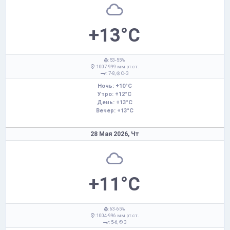
+13°C
: 53-55%
: 1007-999 мм рт.ст.
: 7-8,
С-З
Ночь: +10°C
Утро: +12°C
День: +13°C
Вечер: +13°C
28 Мая 2026,
Чт
+11°C
: 63-65%
: 1004-996 мм рт.ст.
: 5-6,
З