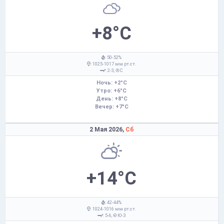
+8°C
: 50-52%
: 1025-1017 мм рт.ст.
: 2-3,
С
Ночь: +2°C
Утро: +6°C
День: +8°C
Вечер: +7°C
2 Мая 2026,
Сб
+14°C
: 42-44%
: 1024-1016 мм рт.ст.
: 5-6,
Ю-З