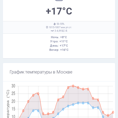
+17°C
: 53-55%
: 1015-1007 мм рт.ст.
: 3-4,
В,С-В
Ночь: +8°C
Утро: +11°C
День: +17°C
Вечер: +16°C
График температуры в Москве