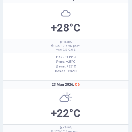
+28°C
: 38-40%
: 1023-1015 мм рт.ст.
: 6-7,
Ю,Ю-В
Ночь: +19°C
Утро: +25°C
День: +28°C
Вечер: +26°C
23 Мая 2026,
Сб
+22°C
: 47-49%
: 1024-1016 мм рт.ст.