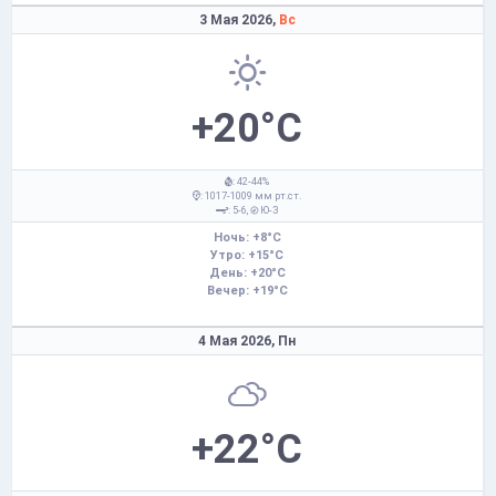
3 Мая 2026,
Вс
+20°C
: 42-44%
: 1017-1009 мм рт.ст.
: 5-6,
Ю-З
Ночь: +8°C
Утро: +15°C
День: +20°C
Вечер: +19°C
4 Мая 2026,
Пн
+22°C