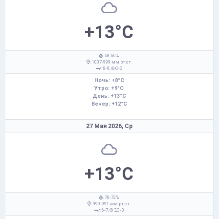
+13°C
: 58-60%
: 1007-999 мм рт.ст.
: 8-9,
С-З
Ночь: +8°C
Утро: +9°C
День: +13°C
Вечер: +12°C
27 Мая 2026,
Ср
+13°C
: 70-72%
: 999-991 мм рт.ст.
: 6-7,
З,С-З