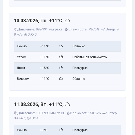
10.08.2026, Пн: +11°C,
Давление: 999-991 мм рт.ст.
Влажность: 73-75%
Ветер: 7-
8 м/с,
З,Ю-З
Ночью
+11°C
Облачно
Утром
+11°C
Небольшая облачность
Днем
+15°C
Пасмурно
Вечером
+11°C
Облачно
11.08.2026, Вт: +11°C,
Давление: 1007-999 мм рт.ст.
Влажность: 50-52%
Ветер:
3-4 м/с,
З,Ю-З
Ночью
+9°C
Пасмурно