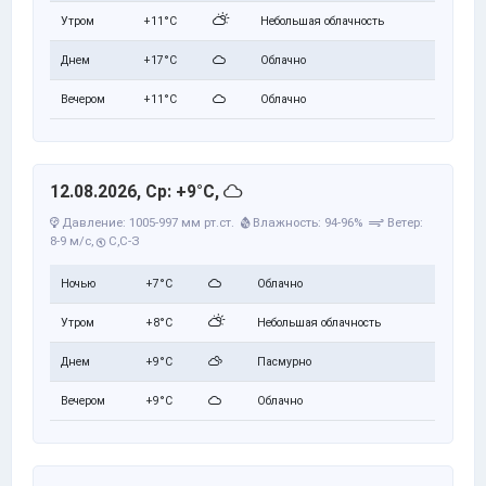
Утром
+11°C
Небольшая облачность
Днем
+17°C
Облачно
Вечером
+11°C
Облачно
12.08.2026, Ср: +9°C,
Давление: 1005-997 мм рт.ст.
Влажность: 94-96%
Ветер:
8-9 м/с,
С,С-З
Ночью
+7°C
Облачно
Утром
+8°C
Небольшая облачность
Днем
+9°C
Пасмурно
Вечером
+9°C
Облачно