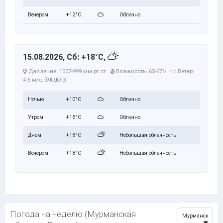
Вечером
+12°C
Облачно
15.08.2026, Сб: +18°C,
Давление: 1007-999 мм рт.ст.
Влажность: 65-67%
Ветер:
4-5 м/с,
Ю,Ю-З
Ночью
+10°C
Облачно
Утром
+15°C
Облачно
Днем
+18°C
Небольшая облачность
Вечером
+18°C
Небольшая облачность
Погода на неделю (Мурманская
Мурманск