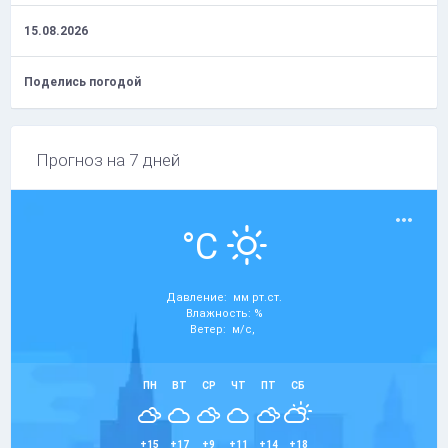
15.08.2026
Поделись погодой
Прогноз на 7 дней
°C
Давление: мм рт.ст.
Влажность: %
Ветер: м/с,
ПН
ВТ
СР
ЧТ
ПТ
СБ
+15
+17
+9
+11
+14
+18