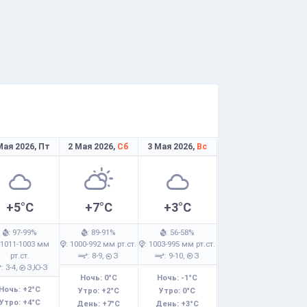
Мая 2026,
Пт
2 Мая 2026,
Сб
3 Мая 2026,
Вс
+5°C
+7°C
+3°C
: 97-99%
: 89-91%
: 56-58%
 1011-1003 мм
: 1000-992 мм рт.ст.
: 1003-995 мм рт.ст.
рт.ст.
: 8-9,
З
: 9-10,
З
: 3-4,
З,Ю-З
Ночь: 0°C
Ночь: -1°C
Ночь: +2°C
Утро: +2°C
Утро: 0°C
Утро: +4°C
День: +7°C
День: +3°C