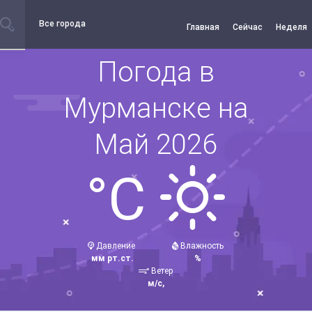
Все города
Главная
Сейчас
Неделя
Погода в
Мурманске на
Май 2026
°C
Давление
Влажность
мм рт.ст.
%
Ветер
м/с,