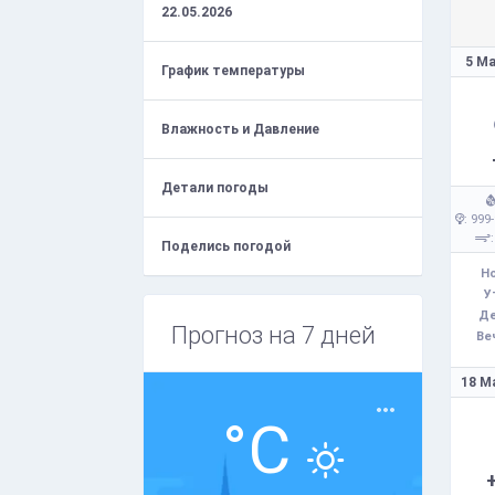
22.05.2026
5 Ма
График температуры
Влажность и Давление
Детали погоды
: 999
Поделись погодой
Но
У
Де
Прогноз на 7 дней
Ве
18 М
°C