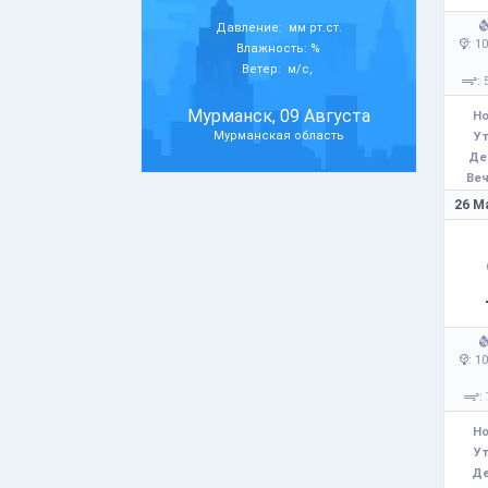
Давление: мм рт.ст.
: 1
Влажность: %
Ветер: м/с,
: 
Мурманск, 09 Августа
Но
Мурманская область
Ут
Де
Веч
26 М
: 1
:
Но
Ут
Де