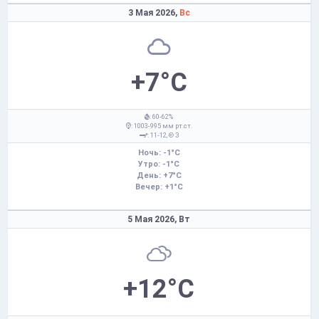
3 Мая 2026,
Вс
+7°C
: 60-62%
: 1003-995 мм рт.ст.
: 11-12,
З
Ночь: -1°C
Утро: -1°C
День: +7°C
Вечер: +1°C
5 Мая 2026,
Вт
+12°C