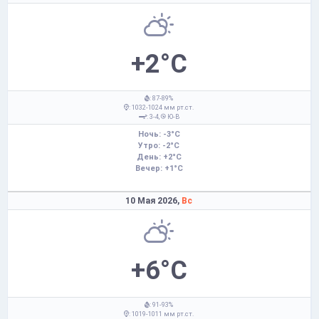
+2°C
: 87-89%
: 1032-1024 мм рт.ст.
: 3-4,
Ю-В
Ночь: -3°C
Утро: -2°C
День: +2°C
Вечер: +1°C
10 Мая 2026,
Вс
+6°C
: 91-93%
: 1019-1011 мм рт.ст.