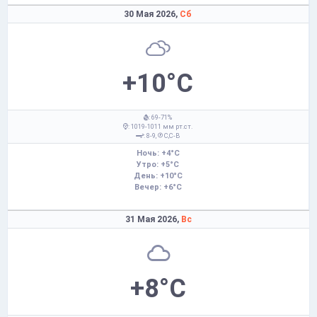
30 Мая 2026,
Сб
+10°C
: 69-71%
: 1019-1011 мм рт.ст.
: 8-9,
С,С-В
Ночь: +4°C
Утро: +5°C
День: +10°C
Вечер: +6°C
31 Мая 2026,
Вс
+8°C