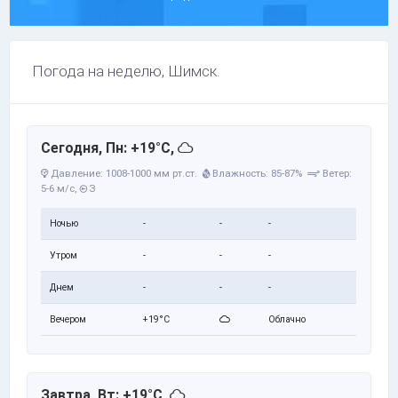
Погода на неделю, Шимск.
Сегодня, Пн: +19°C,
Давление: 1008-1000 мм рт.ст.
Влажность: 85-87%
Ветер:
5-6 м/с,
З
Ночью
-
-
-
Утром
-
-
-
Днем
-
-
-
Вечером
+19°C
Облачно
Завтра, Вт: +19°C,