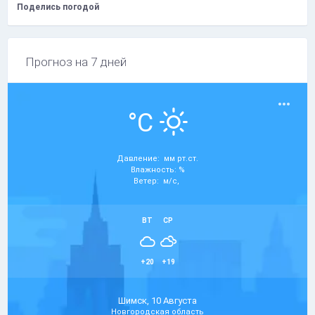
Поделись погодой
Прогноз на 7 дней
°C
Давление: мм рт.ст.
Влажность: %
Ветер: м/с,
ВТ
СР
+20
+19
Шимск, 10 Августа
Новгородская область