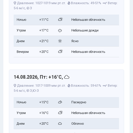
Давление: 1027-1019 мм рт.ст.
Влажность: 49-51%
Ветер:
5-6 м/с,
З
Ночью
+11°C
Небольшая облачность
Утром
+17°C
Небольшие дожди
Днем
+21°C
Ясно
Вечером
+20°C
Небольшая облачность
14.08.2026, Пт: +16°C,
Давление: 1017-1009 мм рт.ст.
Влажность: 59-61%
Ветер:
5-6 м/с,
З,Ю-З
Ночью
+15°C
Пасмурно
Утром
+16°C
Небольшая облачность
Днем
+20°C
Облачно