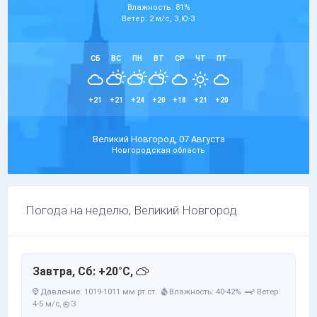
Влажность: 81%
Ветер: 2 м/с, З,Ю-З
СБ
ВС
ПН
ВТ
СР
ЧТ
ПТ
+21
+21
+24
+20
+18
+21
+20
Великий Новгород, 07 Августа
Новгородская область
Погода на неделю, Великий Новгород.
Завтра, Сб: +20°C,
Давление: 1019-1011 мм рт.ст.
Влажность: 40-42%
Ветер:
4-5 м/с,
З