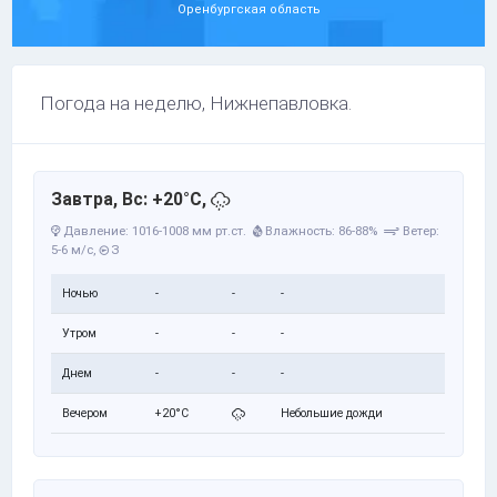
Оренбургская область
Погода на неделю, Нижнепавловка.
Завтра, Вс: +20°C,
Давление: 1016-1008 мм рт.ст.
Влажность: 86-88%
Ветер:
5-6 м/с,
З
Ночью
-
-
-
Утром
-
-
-
Днем
-
-
-
Вечером
+20°C
Небольшие дожди