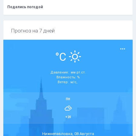
Поделись погодой
Прогноз на 7 дней
°C
Давление: мм рт.ст.
Влажность: %
Ветер: м/с,
ПН
+20
Нижнепавловка, 08 Августа